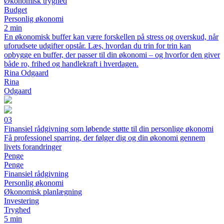
Økonomisk tryghed
Budget
Personlig økonomi
2 min
En økonomisk buffer kan være forskellen på stress og overskud, når
uforudsete udgifter opstår. Læs, hvordan du trin for trin kan
opbygge en buffer, der passer til din økonomi – og hvorfor den giver
både ro, frihed og handlekraft i hverdagen.
Rina Odgaard
Rina
Odgaard
03
Finansiel rådgivning som løbende støtte til din personlige økonomi
Få professionel sparring, der følger dig og din økonomi gennem
livets forandringer
Penge
Penge
Finansiel rådgivning
Personlig økonomi
Økonomisk planlægning
Investering
Tryghed
5 min