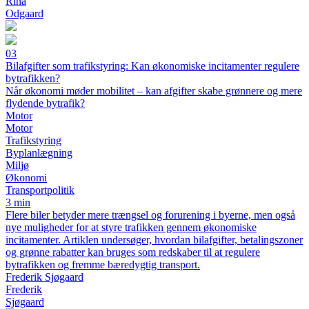
Rina
Odgaard
03
Bilafgifter som trafikstyring: Kan økonomiske incitamenter regulere
bytrafikken?
Når økonomi møder mobilitet – kan afgifter skabe grønnere og mere
flydende bytrafik?
Motor
Motor
Trafikstyring
Byplanlægning
Miljø
Økonomi
Transportpolitik
3 min
Flere biler betyder mere trængsel og forurening i byerne, men også
nye muligheder for at styre trafikken gennem økonomiske
incitamenter. Artiklen undersøger, hvordan bilafgifter, betalingszoner
og grønne rabatter kan bruges som redskaber til at regulere
bytrafikken og fremme bæredygtig transport.
Frederik Sjøgaard
Frederik
Sjøgaard