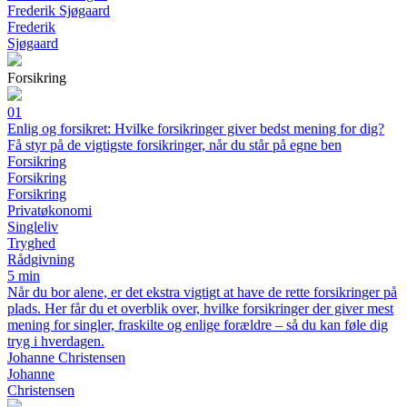
Frederik Sjøgaard
Frederik
Sjøgaard
Forsikring
01
Enlig og forsikret: Hvilke forsikringer giver bedst mening for dig?
Få styr på de vigtigste forsikringer, når du står på egne ben
Forsikring
Forsikring
Forsikring
Privatøkonomi
Singleliv
Tryghed
Rådgivning
5 min
Når du bor alene, er det ekstra vigtigt at have de rette forsikringer på
plads. Her får du et overblik over, hvilke forsikringer der giver mest
mening for singler, fraskilte og enlige forældre – så du kan føle dig
tryg i hverdagen.
Johanne Christensen
Johanne
Christensen