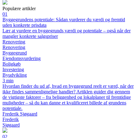
Populære artikler
01
Byggegrundens potentiale: Sådan vurderer du værdi og fremtid
uden konkrete prisdata
Lær at vurdere en byggegrunds værdi og potentiale – også når der
mangler konkrete salgspriser
Renovering
Renovering
Byggegrund
Ejendomsvurdering
Boligkøb
Investering
Byudvikling
3 min
Hvordan finder du ud af, hvad en byggegrund reelt er værd, når der
ikke findes sammenlignelige handler? Artiklen guider dig gennem
de vigtigste faktorer – fra beliggenhed og lokalplaner til fremtidige
muligheder – så du kan danne et kvalificeret billede af grundens
potentiale.
Frederik Sjøgaard
Frederik
Sjøgaard
02