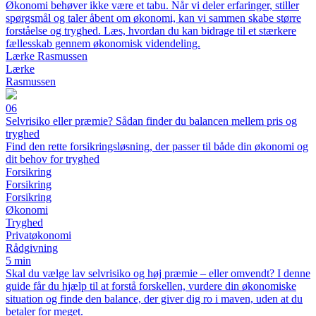
Økonomi behøver ikke være et tabu. Når vi deler erfaringer, stiller
spørgsmål og taler åbent om økonomi, kan vi sammen skabe større
forståelse og tryghed. Læs, hvordan du kan bidrage til et stærkere
fællesskab gennem økonomisk videndeling.
Lærke Rasmussen
Lærke
Rasmussen
06
Selvrisiko eller præmie? Sådan finder du balancen mellem pris og
tryghed
Find den rette forsikringsløsning, der passer til både din økonomi og
dit behov for tryghed
Forsikring
Forsikring
Forsikring
Økonomi
Tryghed
Privatøkonomi
Rådgivning
5 min
Skal du vælge lav selvrisiko og høj præmie – eller omvendt? I denne
guide får du hjælp til at forstå forskellen, vurdere din økonomiske
situation og finde den balance, der giver dig ro i maven, uden at du
betaler for meget.