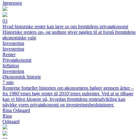
Jørgensen
03
Hvad historiske renter kan lære os om fremtidens privatøkonomi
Historiske renters op- og nedture giver nøglen til at forstå fremtidens
økonomiske valg
Investering
Investering
Renter
Privatøkonomi
Inflation
Investering
Økonomisk historie
7 min
Renterne fortæller historien om økonomiens bølger gennem årtier –
fra 1980’ernes høje renter til 2010’ernes nulrenter. Ved at se tilbage
kan vi blive klogere på, hvordan fremtidens renteudvikling kan
påvirke vores privatøkonomi og investeringsbeslutninger.
Rina Odgaard
Rina
Odgaard