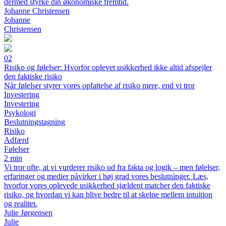
dermed styrke din økonomiske fremtid.
Johanne Christensen
Johanne
Christensen
02
Risiko og følelser: Hvorfor oplevet usikkerhed ikke altid afspejler
den faktiske risiko
Når følelser styrer vores opfattelse af risiko mere, end vi tror
Investering
Investering
Psykologi
Beslutningstagning
Risiko
Adfærd
Følelser
2 min
Vi tror ofte, at vi vurderer risiko ud fra fakta og logik – men følelser,
erfaringer og medier påvirker i høj grad vores beslutninger. Læs,
hvorfor vores oplevede usikkerhed sjældent matcher den faktiske
risiko, og hvordan vi kan blive bedre til at skelne mellem intuition
og realitet.
Julie Jørgensen
Julie