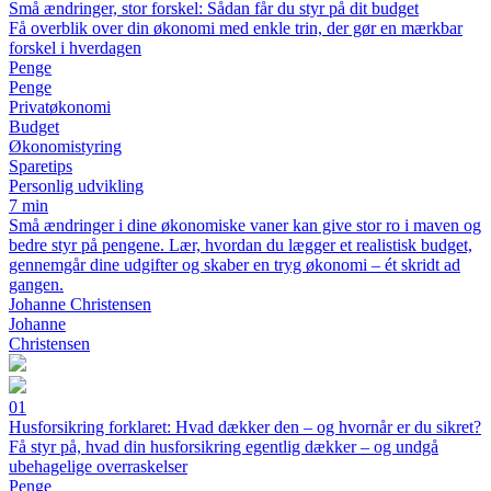
Små ændringer, stor forskel: Sådan får du styr på dit budget
Få overblik over din økonomi med enkle trin, der gør en mærkbar
forskel i hverdagen
Penge
Penge
Privatøkonomi
Budget
Økonomistyring
Sparetips
Personlig udvikling
7 min
Små ændringer i dine økonomiske vaner kan give stor ro i maven og
bedre styr på pengene. Lær, hvordan du lægger et realistisk budget,
gennemgår dine udgifter og skaber en tryg økonomi – ét skridt ad
gangen.
Johanne Christensen
Johanne
Christensen
01
Husforsikring forklaret: Hvad dækker den – og hvornår er du sikret?
Få styr på, hvad din husforsikring egentlig dækker – og undgå
ubehagelige overraskelser
Penge