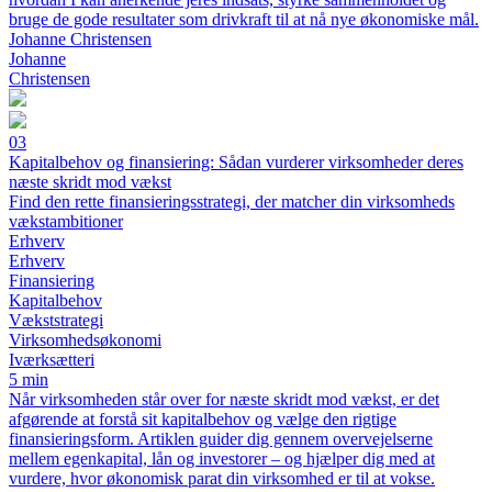
bruge de gode resultater som drivkraft til at nå nye økonomiske mål.
Johanne Christensen
Johanne
Christensen
03
Kapitalbehov og finansiering: Sådan vurderer virksomheder deres
næste skridt mod vækst
Find den rette finansieringsstrategi, der matcher din virksomheds
vækstambitioner
Erhverv
Erhverv
Finansiering
Kapitalbehov
Vækststrategi
Virksomhedsøkonomi
Iværksætteri
5 min
Når virksomheden står over for næste skridt mod vækst, er det
afgørende at forstå sit kapitalbehov og vælge den rigtige
finansieringsform. Artiklen guider dig gennem overvejelserne
mellem egenkapital, lån og investorer – og hjælper dig med at
vurdere, hvor økonomisk parat din virksomhed er til at vokse.