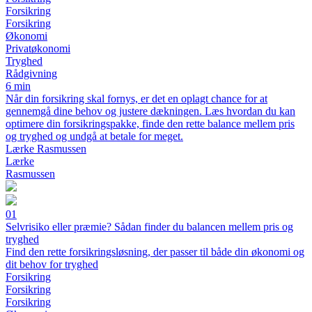
Forsikring
Forsikring
Økonomi
Privatøkonomi
Tryghed
Rådgivning
6 min
Når din forsikring skal fornys, er det en oplagt chance for at
gennemgå dine behov og justere dækningen. Læs hvordan du kan
optimere din forsikringspakke, finde den rette balance mellem pris
og tryghed og undgå at betale for meget.
Lærke Rasmussen
Lærke
Rasmussen
01
Selvrisiko eller præmie? Sådan finder du balancen mellem pris og
tryghed
Find den rette forsikringsløsning, der passer til både din økonomi og
dit behov for tryghed
Forsikring
Forsikring
Forsikring