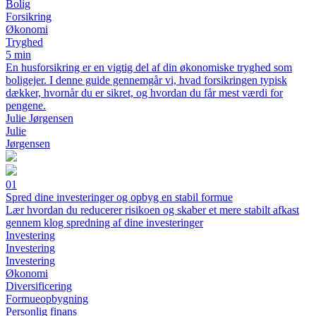
Bolig
Forsikring
Økonomi
Tryghed
5 min
En husforsikring er en vigtig del af din økonomiske tryghed som
boligejer. I denne guide gennemgår vi, hvad forsikringen typisk
dækker, hvornår du er sikret, og hvordan du får mest værdi for
pengene.
Julie Jørgensen
Julie
Jørgensen
01
Spred dine investeringer og opbyg en stabil formue
Lær hvordan du reducerer risikoen og skaber et mere stabilt afkast
gennem klog spredning af dine investeringer
Investering
Investering
Investering
Økonomi
Diversificering
Formueopbygning
Personlig finans