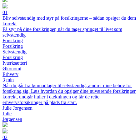
01
Bliv selvstændig med styr på forsikringerne – sådan opsiger du dem
korrekt
Få styr på dine forsikringer, når du tager springet til livet som
selvstændig
Forsikring
Forsikring
Selvstændig
Forsikring
Iværksætteri
Økonomi
Erhverv
3 min
Når du går fra lønmodtager til selvstændig, ændrer dine behov for
forsikring sig. Læs hvordan du opsiger dine nuværende forsikringer
korrekt, undgår huller i dækningen og får de rette
erhvervsforsikringer på plads fra start.
Julie Jørgensen
Julie
Jørgensen
02