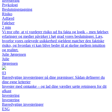
Investering
Psykologi
Beslutningstagning
Risiko
Adfærd
Følelser
2 min
Vi tror ofte, at vi vurderer risiko ud fra fakta og logik – men følelser,
erfaringer og medier påvirker i høj grad vores beslutninger. Læs,
hvorfor vores oplevede usikkerhed sjældent matcher den faktiske
risiko, og hvordan vi kan blive bedre til at skelne mellem intuition
og realitet.
Julie Jørgensen
Julie
Jørgensen
03
Bæredygtige investeringer på dine præmisser: Sådan definerer du
dine egne kriterier
Invester med omtanke – og lad dine værdier sætte retningen for dit
afkast
Investering
Investering
Bæredygtige investeringer
ESG