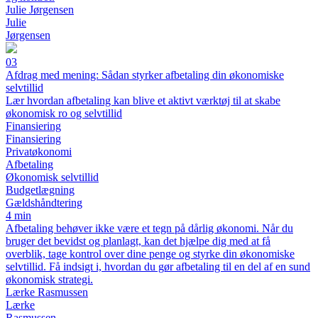
Julie Jørgensen
Julie
Jørgensen
03
Afdrag med mening: Sådan styrker afbetaling din økonomiske
selvtillid
Lær hvordan afbetaling kan blive et aktivt værktøj til at skabe
økonomisk ro og selvtillid
Finansiering
Finansiering
Privatøkonomi
Afbetaling
Økonomisk selvtillid
Budgetlægning
Gældshåndtering
4 min
Afbetaling behøver ikke være et tegn på dårlig økonomi. Når du
bruger det bevidst og planlagt, kan det hjælpe dig med at få
overblik, tage kontrol over dine penge og styrke din økonomiske
selvtillid. Få indsigt i, hvordan du gør afbetaling til en del af en sund
økonomisk strategi.
Lærke Rasmussen
Lærke
Rasmussen