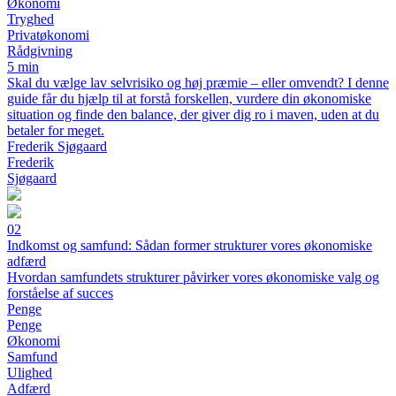
Økonomi
Tryghed
Privatøkonomi
Rådgivning
5 min
Skal du vælge lav selvrisiko og høj præmie – eller omvendt? I denne
guide får du hjælp til at forstå forskellen, vurdere din økonomiske
situation og finde den balance, der giver dig ro i maven, uden at du
betaler for meget.
Frederik Sjøgaard
Frederik
Sjøgaard
02
Indkomst og samfund: Sådan former strukturer vores økonomiske
adfærd
Hvordan samfundets strukturer påvirker vores økonomiske valg og
forståelse af succes
Penge
Penge
Økonomi
Samfund
Ulighed
Adfærd