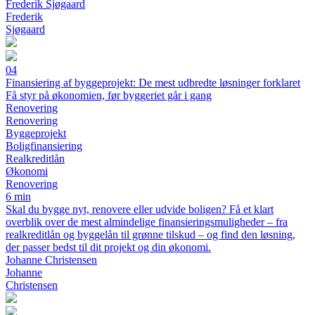
Frederik Sjøgaard
Frederik
Sjøgaard
04
Finansiering af byggeprojekt: De mest udbredte løsninger forklaret
Få styr på økonomien, før byggeriet går i gang
Renovering
Renovering
Byggeprojekt
Boligfinansiering
Realkreditlån
Økonomi
Renovering
6 min
Skal du bygge nyt, renovere eller udvide boligen? Få et klart
overblik over de mest almindelige finansieringsmuligheder – fra
realkreditlån og byggelån til grønne tilskud – og find den løsning,
der passer bedst til dit projekt og din økonomi.
Johanne Christensen
Johanne
Christensen