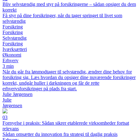
Bliv selvstændig med styr på forsikringerne – sådan opsiger du dem
korrekt
Få styr på dine forsikringer, når du tager springet til livet som
selvstændig
Forsikring
Forsikring
Selvstændig
Forsikring
Iværksætteri
Økonomi
Erhverv
3 min
Når du går fra lønmodtager til selvstændig, ændrer dine behov for
forsikring sig. Læs hvordan du opsiger dine nuværende forsikringer
korrekt, undgår huller i dækningen og får de rette
erhvervsforsikringer på plads fra start.
Julie Jørgensen
Julie
Jørgensen
03
Fornyelse i praksis: Sådan sikrer etablerede virksomheder fortsat
relevans
Sådan omsætter du innovation fra strategi til daglig praksis
Erhverv