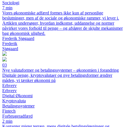
Sociologi
7 min
Vores økonomiske adfærd formes ikke kun af personlige
beslutninger, men af de sociale og økonomiske rammer, vi lever i.
Artiklen undersøger, hvordan indkomst, uddannelse og normer
påvirker vores forhold til penge – og afslører de skjulte mekanismer
bag økonomisk ulighed.
Frederik Sjøgaard
Frederik
Sjøgaard
03
Nye valutaformer og betalingssystemer – økonomien i forandring
Digitale penge, kryptovalutaer og nye betalingsformer ændrer
måden, vi tænker økonomi på
Erhverv
Erhverv
Digital Økonomi
Kryptovaluta
Betalingssystemer
Fintech
Forbrugeradfærd
2 min
Kontanter mister terræn, mens digitale betalingsløsninger og