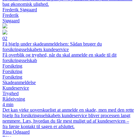
bag økonomisk ulighed.
Frederik Sjøgaard
Frederik
Sjøgaard
02
Få hjælp under skadeanmeldelsen: Sådan bruger du
forsikringsselskabets kundeservice
Få overblik og tryghed, når du skal anmelde en skade til dit
forsikringsselskab
Forsikring
Forsikring
Forsikring
Skadeanmeldelse
Kundeservice
Tryghed
Rådgivning
4 min
Det kan virke uoverskueligt at anmelde en skade, men med den rette
hjælp fra forsikringsselskabets kundeservice bliver processen langt
nemmere. Læs, hvordan du får mest muligt ud af kundeservicen –
fra første kontakt til sagen er afsluttet.
Rina Odgaard