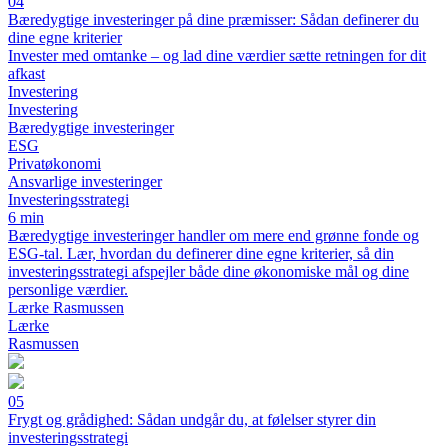
04
Bæredygtige investeringer på dine præmisser: Sådan definerer du
dine egne kriterier
Invester med omtanke – og lad dine værdier sætte retningen for dit
afkast
Investering
Investering
Bæredygtige investeringer
ESG
Privatøkonomi
Ansvarlige investeringer
Investeringsstrategi
6 min
Bæredygtige investeringer handler om mere end grønne fonde og
ESG-tal. Lær, hvordan du definerer dine egne kriterier, så din
investeringsstrategi afspejler både dine økonomiske mål og dine
personlige værdier.
Lærke Rasmussen
Lærke
Rasmussen
05
Frygt og grådighed: Sådan undgår du, at følelser styrer din
investeringsstrategi