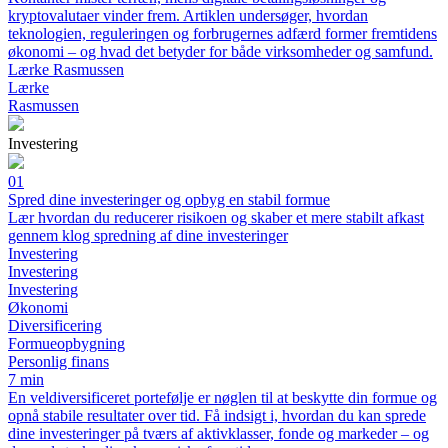
kryptovalutaer vinder frem. Artiklen undersøger, hvordan
teknologien, reguleringen og forbrugernes adfærd former fremtidens
økonomi – og hvad det betyder for både virksomheder og samfund.
Lærke Rasmussen
Lærke
Rasmussen
Investering
01
Spred dine investeringer og opbyg en stabil formue
Lær hvordan du reducerer risikoen og skaber et mere stabilt afkast
gennem klog spredning af dine investeringer
Investering
Investering
Investering
Økonomi
Diversificering
Formueopbygning
Personlig finans
7 min
En veldiversificeret portefølje er nøglen til at beskytte din formue og
opnå stabile resultater over tid. Få indsigt i, hvordan du kan sprede
dine investeringer på tværs af aktivklasser, fonde og markeder – og