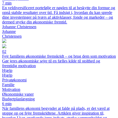
7 min
En veldiversificeret portefølje er nøglen til at beskytte din formue og
opnå stabile resultater over tid. Få indsigt i, hvordan du kan sprede
dine investeringer på tværs af aktivklasser, fonde og markeder – og
dermed styrke din økonomiske fremtid.
Johanne Christensen
Johanne
Christensen
02
Fejr familiens økonomiske fremskridt – og brug dem som motivation
Gør jeres økonomiske sejre til en fælles kilde til stolthed og
fremtidig motivation
Hjælp
Hjælp
Privatøkonomi
Familie
Motivation
Økonomiske vaner
Budgetplanlægning
6 min
Når familiens økonomi begynder at falde på plads, er det værd at
stoppe op og fejre fremskridtene. Artiklen giver inspiration til,
hvordan I kan anerkende jeres indsats, styrke sammenholdet og