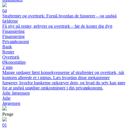
04
Strafrenter og overtræk: Forstå hvordan de fungerer – og undgå
fælderne
Få styr på renter, gebyrer og overtræk – før de koster dig dyrt
Finansiering
Finansiering
Privatøkonomi
Bank
Renter
Overtræk
Økonomitips
2 min
Mange opdager først konsekvenserne af strafrenter og overtræk, når
kontoen allerede er i minus. Læs hvordan disse mekanismer
fungerer, hvorfor bankerne opkræver dem, og hvad du selv kan gøre
for at undgå unødige omkostninger i din privatøkonomi.
Julie Jørgensen
Julie
Jørgensen
Penge
01