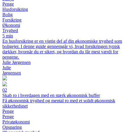
Penge
Husforsikring
Bolig
Forsikring
Økonomi
Tryghed
5 min
En husforsikring er en vigtig del af din økonomiske tryghed som
boligejer. I denne guide gennemgår vi, hvad forsikringen typisk
dækker, hvornår du er sikret, og hvordan du får mest værdi for
pengene.
Julie Jørgensen
Julie
Jørgensen
02
Skab ro i hverdagen med en stærk økonomisk buffer
Få økonomisk tryghed og mental ro med et solidt økonomisk
sikkerhedsnet
Penge
Penge
Privatøkonomi
Opsparing