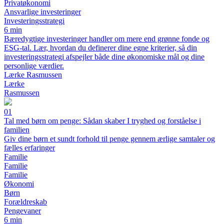
Privatøkonomi
Ansvarlige investeringer
Investeringsstrategi
6 min
Bæredygtige investeringer handler om mere end grønne fonde og
ESG-tal. Lær, hvordan du definerer dine egne kriterier, så din
investeringsstrategi afspejler både dine økonomiske mål og dine
personlige værdier.
Lærke Rasmussen
Lærke
Rasmussen
01
Tal med børn om penge: Sådan skaber I tryghed og forståelse i
familien
Giv dine børn et sundt forhold til penge gennem ærlige samtaler og
fælles erfaringer
Familie
Familie
Familie
Økonomi
Børn
Forældreskab
Pengevaner
6 min