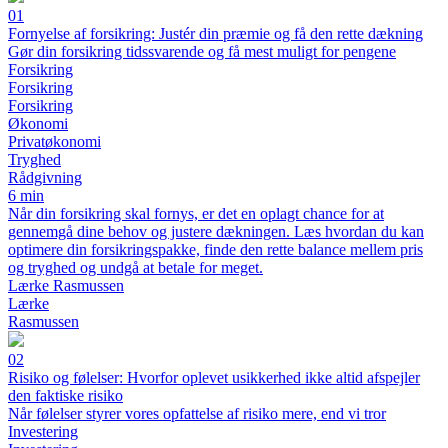
01
Fornyelse af forsikring: Justér din præmie og få den rette dækning
Gør din forsikring tidssvarende og få mest muligt for pengene
Forsikring
Forsikring
Forsikring
Økonomi
Privatøkonomi
Tryghed
Rådgivning
6 min
Når din forsikring skal fornys, er det en oplagt chance for at
gennemgå dine behov og justere dækningen. Læs hvordan du kan
optimere din forsikringspakke, finde den rette balance mellem pris
og tryghed og undgå at betale for meget.
Lærke Rasmussen
Lærke
Rasmussen
02
Risiko og følelser: Hvorfor oplevet usikkerhed ikke altid afspejler
den faktiske risiko
Når følelser styrer vores opfattelse af risiko mere, end vi tror
Investering