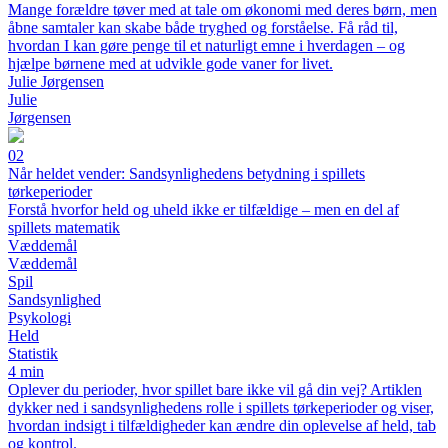
Mange forældre tøver med at tale om økonomi med deres børn, men
åbne samtaler kan skabe både tryghed og forståelse. Få råd til,
hvordan I kan gøre penge til et naturligt emne i hverdagen – og
hjælpe børnene med at udvikle gode vaner for livet.
Julie Jørgensen
Julie
Jørgensen
02
Når heldet vender: Sandsynlighedens betydning i spillets
tørkeperioder
Forstå hvorfor held og uheld ikke er tilfældige – men en del af
spillets matematik
Væddemål
Væddemål
Spil
Sandsynlighed
Psykologi
Held
Statistik
4 min
Oplever du perioder, hvor spillet bare ikke vil gå din vej? Artiklen
dykker ned i sandsynlighedens rolle i spillets tørkeperioder og viser,
hvordan indsigt i tilfældigheder kan ændre din oplevelse af held, tab
og kontrol.