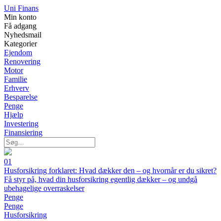
Uni Finans
Min konto
Få adgang
Nyhedsmail
Kategorier
Ejendom
Renovering
Motor
Familie
Erhverv
Besparelse
Penge
Hjælp
Investering
Finansiering
01
Husforsikring forklaret: Hvad dækker den – og hvornår er du sikret?
Få styr på, hvad din husforsikring egentlig dækker – og undgå
ubehagelige overraskelser
Penge
Penge
Husforsikring