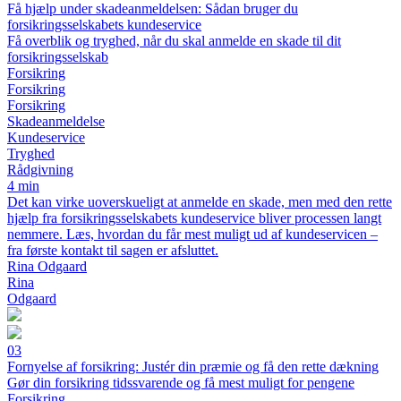
Få hjælp under skadeanmeldelsen: Sådan bruger du
forsikringsselskabets kundeservice
Få overblik og tryghed, når du skal anmelde en skade til dit
forsikringsselskab
Forsikring
Forsikring
Forsikring
Skadeanmeldelse
Kundeservice
Tryghed
Rådgivning
4 min
Det kan virke uoverskueligt at anmelde en skade, men med den rette
hjælp fra forsikringsselskabets kundeservice bliver processen langt
nemmere. Læs, hvordan du får mest muligt ud af kundeservicen –
fra første kontakt til sagen er afsluttet.
Rina Odgaard
Rina
Odgaard
03
Fornyelse af forsikring: Justér din præmie og få den rette dækning
Gør din forsikring tidssvarende og få mest muligt for pengene
Forsikring