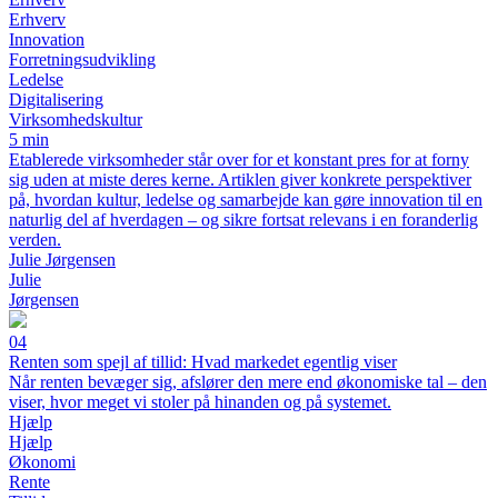
Erhverv
Innovation
Forretningsudvikling
Ledelse
Digitalisering
Virksomhedskultur
5 min
Etablerede virksomheder står over for et konstant pres for at forny
sig uden at miste deres kerne. Artiklen giver konkrete perspektiver
på, hvordan kultur, ledelse og samarbejde kan gøre innovation til en
naturlig del af hverdagen – og sikre fortsat relevans i en foranderlig
verden.
Julie Jørgensen
Julie
Jørgensen
04
Renten som spejl af tillid: Hvad markedet egentlig viser
Når renten bevæger sig, afslører den mere end økonomiske tal – den
viser, hvor meget vi stoler på hinanden og på systemet.
Hjælp
Hjælp
Økonomi
Rente