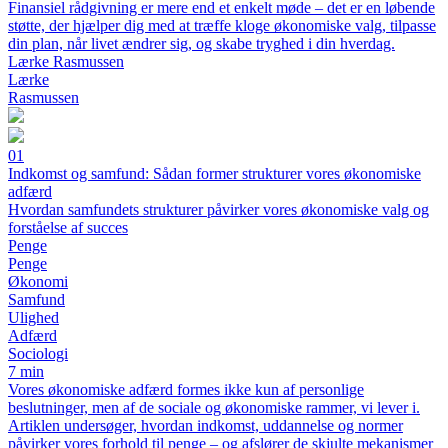
Finansiel rådgivning er mere end et enkelt møde – det er en løbende
støtte, der hjælper dig med at træffe kloge økonomiske valg, tilpasse
din plan, når livet ændrer sig, og skabe tryghed i din hverdag.
Lærke Rasmussen
Lærke
Rasmussen
01
Indkomst og samfund: Sådan former strukturer vores økonomiske
adfærd
Hvordan samfundets strukturer påvirker vores økonomiske valg og
forståelse af succes
Penge
Penge
Økonomi
Samfund
Ulighed
Adfærd
Sociologi
7 min
Vores økonomiske adfærd formes ikke kun af personlige
beslutninger, men af de sociale og økonomiske rammer, vi lever i.
Artiklen undersøger, hvordan indkomst, uddannelse og normer
påvirker vores forhold til penge – og afslører de skjulte mekanismer