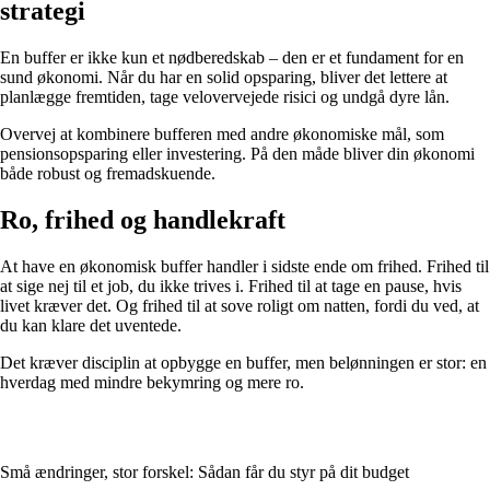
strategi
En buffer er ikke kun et nødberedskab – den er et fundament for en
sund økonomi. Når du har en solid opsparing, bliver det lettere at
planlægge fremtiden, tage velovervejede risici og undgå dyre lån.
Overvej at kombinere bufferen med andre økonomiske mål, som
pensionsopsparing eller investering. På den måde bliver din økonomi
både robust og fremadskuende.
Ro, frihed og handlekraft
At have en økonomisk buffer handler i sidste ende om frihed. Frihed til
at sige nej til et job, du ikke trives i. Frihed til at tage en pause, hvis
livet kræver det. Og frihed til at sove roligt om natten, fordi du ved, at
du kan klare det uventede.
Det kræver disciplin at opbygge en buffer, men belønningen er stor: en
hverdag med mindre bekymring og mere ro.
Små ændringer, stor forskel: Sådan får du styr på dit budget