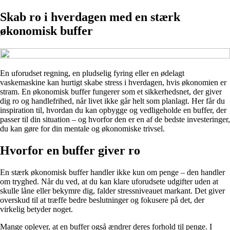
Skab ro i hverdagen med en stærk
økonomisk buffer
En uforudset regning, en pludselig fyring eller en ødelagt
vaskemaskine kan hurtigt skabe stress i hverdagen, hvis økonomien er
stram. En økonomisk buffer fungerer som et sikkerhedsnet, der giver
dig ro og handlefrihed, når livet ikke går helt som planlagt. Her får du
inspiration til, hvordan du kan opbygge og vedligeholde en buffer, der
passer til din situation – og hvorfor den er en af de bedste investeringer,
du kan gøre for din mentale og økonomiske trivsel.
Hvorfor en buffer giver ro
En stærk økonomisk buffer handler ikke kun om penge – den handler
om tryghed. Når du ved, at du kan klare uforudsete udgifter uden at
skulle låne eller bekymre dig, falder stressniveauet markant. Det giver
overskud til at træffe bedre beslutninger og fokusere på det, der
virkelig betyder noget.
Mange oplever, at en buffer også ændrer deres forhold til penge. I