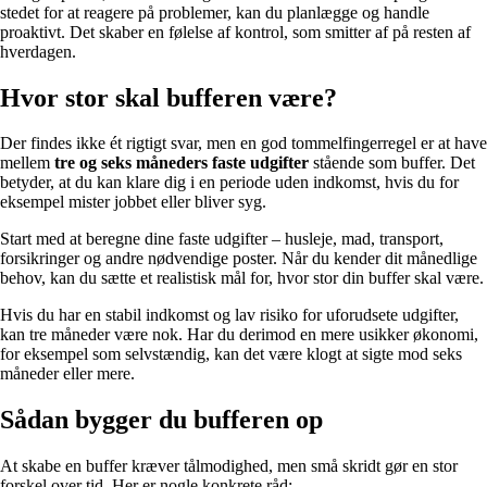
stedet for at reagere på problemer, kan du planlægge og handle
proaktivt. Det skaber en følelse af kontrol, som smitter af på resten af
hverdagen.
Hvor stor skal bufferen være?
Der findes ikke ét rigtigt svar, men en god tommelfingerregel er at have
mellem
tre og seks måneders faste udgifter
stående som buffer. Det
betyder, at du kan klare dig i en periode uden indkomst, hvis du for
eksempel mister jobbet eller bliver syg.
Start med at beregne dine faste udgifter – husleje, mad, transport,
forsikringer og andre nødvendige poster. Når du kender dit månedlige
behov, kan du sætte et realistisk mål for, hvor stor din buffer skal være.
Hvis du har en stabil indkomst og lav risiko for uforudsete udgifter,
kan tre måneder være nok. Har du derimod en mere usikker økonomi,
for eksempel som selvstændig, kan det være klogt at sigte mod seks
måneder eller mere.
Sådan bygger du bufferen op
At skabe en buffer kræver tålmodighed, men små skridt gør en stor
forskel over tid. Her er nogle konkrete råd: