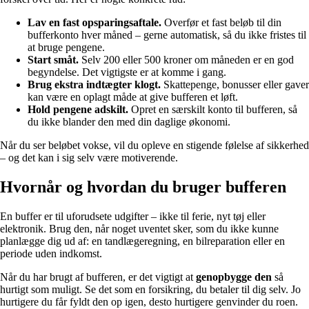
Lav en fast opsparingsaftale.
Overfør et fast beløb til din
bufferkonto hver måned – gerne automatisk, så du ikke fristes til
at bruge pengene.
Start småt.
Selv 200 eller 500 kroner om måneden er en god
begyndelse. Det vigtigste er at komme i gang.
Brug ekstra indtægter klogt.
Skattepenge, bonusser eller gaver
kan være en oplagt måde at give bufferen et løft.
Hold pengene adskilt.
Opret en særskilt konto til bufferen, så
du ikke blander den med din daglige økonomi.
Når du ser beløbet vokse, vil du opleve en stigende følelse af sikkerhed
– og det kan i sig selv være motiverende.
Hvornår og hvordan du bruger bufferen
En buffer er til uforudsete udgifter – ikke til ferie, nyt tøj eller
elektronik. Brug den, når noget uventet sker, som du ikke kunne
planlægge dig ud af: en tandlægeregning, en bilreparation eller en
periode uden indkomst.
Når du har brugt af bufferen, er det vigtigt at
genopbygge den
så
hurtigt som muligt. Se det som en forsikring, du betaler til dig selv. Jo
hurtigere du får fyldt den op igen, desto hurtigere genvinder du roen.