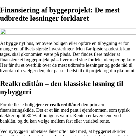
Finansiering af byggeprojekt: De mest
udbredte løsninger forklaret
At bygge nyt hus, renovere boligen eller opføre en tilbygning er for
mange en af livets største investeringer. Men før første spadestik kan
tages, skal økonomien være på plads. Der findes flere måder at
finansiere et byggeprojekt på – hver med sine fordele, ulemper og krav.
Her får du et overblik over de mest udbredte løsninger og gode råd til,
hvordan du vælger den, der passer bedst til dit projekt og din økonomi.
Realkreditlån – den klassiske løsning til
nybyggeri
For de fleste boligejere er
realkreditlånet
den primære
finansieringskilde. Det er et lån med pant i ejendommen, som typisk
dækker op til 80 % af boligens værdi. Renten er lavere end ved
banklån, og du kan vælge mellem fast eller variabel rente.
Ved nybyggeri udbetales lånet ofte i takt med, at byggeriet skrider