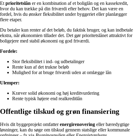
Et
prioritetslån
er en kombination af et boliglån og en kassekredit,
hvor du kan trække på din friværdi efter behov. Det kan være en
fordel, hvis du ønsker fleksibilitet under byggeriet eller planlægger
flere etaper.
Du betaler kun renter af det beløb, du faktisk bruger, og kan indbetale
ekstra, når økonomien tillader det. Det gør prioritetslånet attraktivt for
boligejere med stabil økonomi og god friværdi.
Fordele:
Stor fleksibilitet i ind- og udbetalinger
Rente kun af det trukne beløb
Mulighed for at bruge friværdi uden at omlægge lån
Ulemper:
Kræver solid økonomi og høj kreditvurdering
Rente typisk højere end realkreditlån
Offentlige tilskud og grøn finansiering
Hvis dit byggeprojekt omfatter
energirenovering
eller bæredygtige
løsninger, kan du søge om tilskud gennem statslige eller kommunale
ordninger – fx via
Bygningspuljen
eller
Energistyrelsens