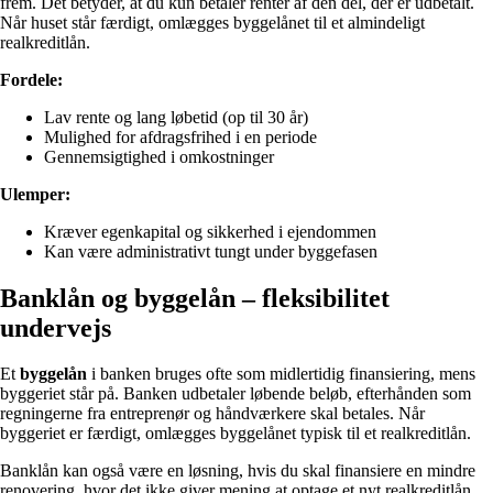
frem. Det betyder, at du kun betaler renter af den del, der er udbetalt.
Når huset står færdigt, omlægges byggelånet til et almindeligt
realkreditlån.
Fordele:
Lav rente og lang løbetid (op til 30 år)
Mulighed for afdragsfrihed i en periode
Gennemsigtighed i omkostninger
Ulemper:
Kræver egenkapital og sikkerhed i ejendommen
Kan være administrativt tungt under byggefasen
Banklån og byggelån – fleksibilitet
undervejs
Et
byggelån
i banken bruges ofte som midlertidig finansiering, mens
byggeriet står på. Banken udbetaler løbende beløb, efterhånden som
regningerne fra entreprenør og håndværkere skal betales. Når
byggeriet er færdigt, omlægges byggelånet typisk til et realkreditlån.
Banklån kan også være en løsning, hvis du skal finansiere en mindre
renovering, hvor det ikke giver mening at optage et nyt realkreditlån.