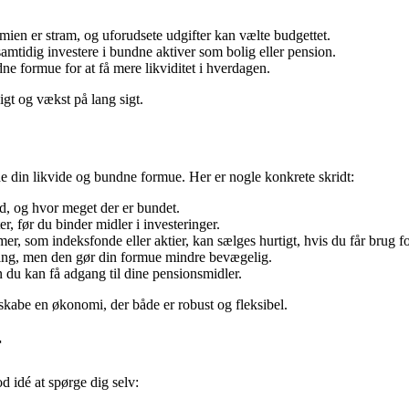
omien er stram, og uforudsete udgifter kan vælte budgettet.
amtidig investere i bundne aktiver som bolig eller pension.
e formue for at få mere likviditet i hverdagen.
igt og vækst på lang sigt.
de din likvide og bundne formue. Her er nogle konkrete skridt:
id, og hvor meget der er bundet.
er, før du binder midler i investeringer.
er, som indeksfonde eller aktier, kan sælges hurtigt, hvis du får brug f
ring, men den gør din formue mindre bevægelig.
u kan få adgang til dine pensionsmidler.
 skabe en økonomi, der både er robust og fleksibel.
r
d idé at spørge dig selv: