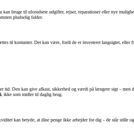
 kan bruge til uforudsete udgifter, rejser, reparationer eller nye mulig
omsten pludselig falder.
til kontanter. Det kan være, fordi de er investeret langsigtet, eller ford
 tid. Den kan give afkast, sikkerhed og værdi på længere sigt – men de
i
, ikke som midler til daglig brug.
ditet kan betyde, at dine penge ikke arbejder for dig – de står stille o