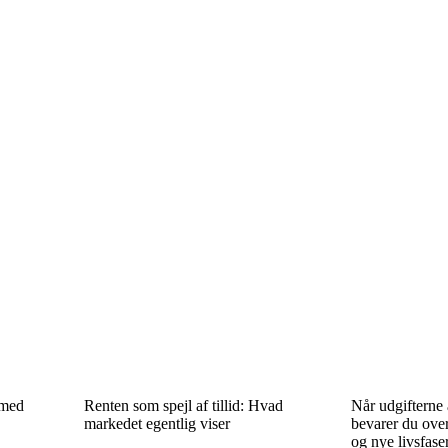
 med
Renten som spejl af tillid: Hvad
Når udgifterne
markedet egentlig viser
bevarer du over
og nye livsfase