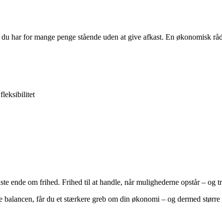
 du har for mange penge stående uden at give afkast. En økonomisk rådg
leksibilitet
te ende om frihed. Frihed til at handle, når mulighederne opstår – og tr
e balancen, får du et stærkere greb om din økonomi – og dermed større f