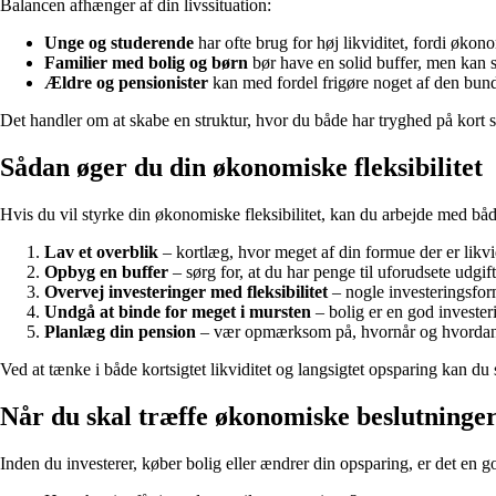
Balancen afhænger af din livssituation:
Unge og studerende
har ofte brug for høj likviditet, fordi økon
Familier med bolig og børn
bør have en solid buffer, men kan s
Ældre og pensionister
kan med fordel frigøre noget af den bundn
Det handler om at skabe en struktur, hvor du både har tryghed på kort s
Sådan øger du din økonomiske fleksibilitet
Hvis du vil styrke din økonomiske fleksibilitet, kan du arbejde med bå
Lav et overblik
– kortlæg, hvor meget af din formue der er likv
Opbyg en buffer
– sørg for, at du har penge til uforudsete udgift
Overvej investeringer med fleksibilitet
– nogle investeringsform
Undgå at binde for meget i mursten
– bolig er en god investe
Planlæg din pension
– vær opmærksom på, hvornår og hvordan d
Ved at tænke i både kortsigtet likviditet og langsigtet opsparing kan du
Når du skal træffe økonomiske beslutninge
Inden du investerer, køber bolig eller ændrer din opsparing, er det en go