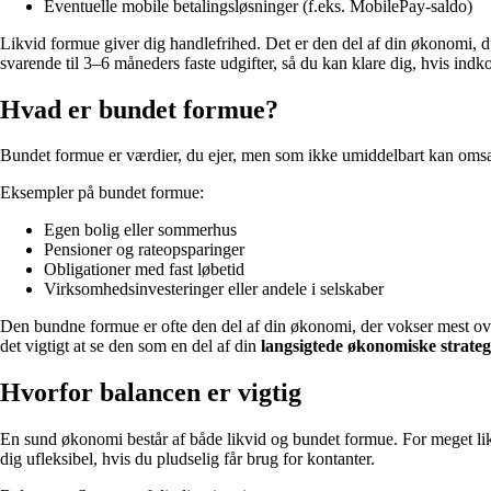
Eventuelle mobile betalingsløsninger (f.eks. MobilePay-saldo)
Likvid formue giver dig handlefrihed. Det er den del af din økonomi, du
svarende til 3–6 måneders faste udgifter, så du kan klare dig, hvis indk
Hvad er bundet formue?
Bundet formue er værdier, du ejer, men som ikke umiddelbart kan omsættes 
Eksempler på bundet formue:
Egen bolig eller sommerhus
Pensioner og rateopsparinger
Obligationer med fast løbetid
Virksomhedsinvesteringer eller andele i selskaber
Den bundne formue er ofte den del af din økonomi, der vokser mest over
det vigtigt at se den som en del af din
langsigtede økonomiske strateg
Hvorfor balancen er vigtig
En sund økonomi består af både likvid og bundet formue. For meget likvi
dig ufleksibel, hvis du pludselig får brug for kontanter.