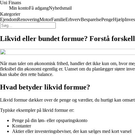
Uni Finans
Min konto
Få adgang
Nyhedsmail
Kategorier
Ejendom
Renovering
Motor
Familie
Erhverv
Besparelse
Penge
Hjælp
Inves
Likvid eller bundet formue? Forstå forskell
Når man taler om økonomisk frihed, handler det ikke kun om, hvor me
fleksibel din økonomi egentlig er. Uanset om du planlægger større inves
kan skabe den rette balance.
Hvad betyder likvid formue?
Likvid formue dækker over de penge og værdier, du hurtigt kan omsætte 
Typiske eksempler på likvid formue er:
Penge på din løn- eller opsparingskonto
Kontanter
Aktier eller investeringsbeviser, der kan sælges med kort varsel