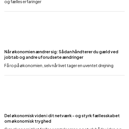
og fælles erfaringer
Når økonomien ændrer sig: Sådan håndterer du gæld ved
jobtab og andre uforudsete ændringer
Få ro på økonomien, selv når livet tager en uventet drejning
Del økonomisk viden i dit netværk – og styrk fællesskabet
om økonomisk tryghed