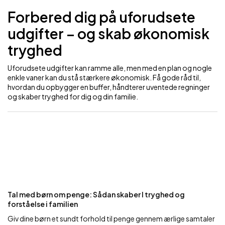
Forbered dig på uforudsete
udgifter – og skab økonomisk
tryghed
Uforudsete udgifter kan ramme alle, men med en plan og nogle
enkle vaner kan du stå stærkere økonomisk. Få gode råd til,
hvordan du opbygger en buffer, håndterer uventede regninger
og skaber tryghed for dig og din familie.
Tal med børn om penge: Sådan skaber I tryghed og
forståelse i familien
Giv dine børn et sundt forhold til penge gennem ærlige samtaler