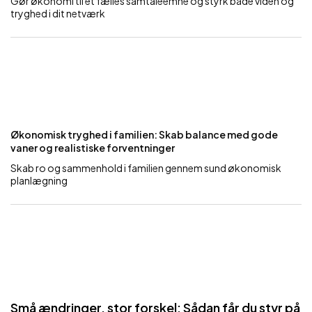
Gør økonomi til et fælles samtaleemne og styrk både viden og
tryghed i dit netværk
Økonomisk tryghed i familien: Skab balance med gode
vaner og realistiske forventninger
Skab ro og sammenhold i familien gennem sund økonomisk
planlægning
Små ændringer, stor forskel: Sådan får du styr på