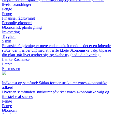
livets forandringer
Penge
Penge
Finansiel rådgivning
Personlig økonomi
Økonomisk planlægning
Investering
Tryghed
5 min
Finansiel rådgivning er mere end et enkelt møde – det er en løbende
støtte, der hjælper dig med at træffe kloge økonomiske valg, tilpasse
din plan, når livet ændrer sig, og skabe tryghed i din hverdag.
Lærke Rasmussen
Lærke
Rasmussen
Indkomst og samfund: Sådan former strukturer vores økonomiske
adfærd
Hvordan samfundets strukturer påvirker vores økonomiske valg og
forståelse af succes
Penge
Penge
Økonomi