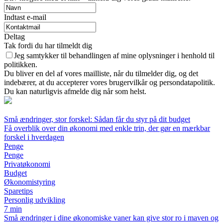
Indtast e-mail
Deltag
Tak fordi du har tilmeldt dig
Jeg samtykker til behandlingen af mine oplysninger i henhold til
politikken.
Du bliver en del af vores mailliste, når du tilmelder dig, og det
indebærer, at du accepterer vores brugervilkår og persondatapolitik.
Du kan naturligvis afmelde dig når som helst.
Små ændringer, stor forskel: Sådan får du styr på dit budget
Få overblik over din økonomi med enkle trin, der gør en mærkbar
forskel i hverdagen
Penge
Penge
Privatøkonomi
Budget
Økonomistyring
Sparetips
Personlig udvikling
7 min
Små ændringer i dine økonomiske vaner kan give stor ro i maven og