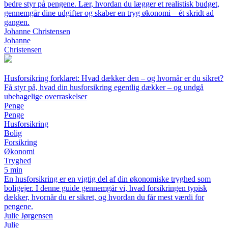
bedre styr på pengene. Lær, hvordan du lægger et realistisk budget,
gennemgår dine udgifter og skaber en tryg økonomi – ét skridt ad
gangen.
Johanne Christensen
Johanne
Christensen
Husforsikring forklaret: Hvad dækker den – og hvornår er du sikret?
Få styr på, hvad din husforsikring egentlig dækker – og undgå
ubehagelige overraskelser
Penge
Penge
Husforsikring
Bolig
Forsikring
Økonomi
Tryghed
5 min
En husforsikring er en vigtig del af din økonomiske tryghed som
boligejer. I denne guide gennemgår vi, hvad forsikringen typisk
dækker, hvornår du er sikret, og hvordan du får mest værdi for
pengene.
Julie Jørgensen
Julie