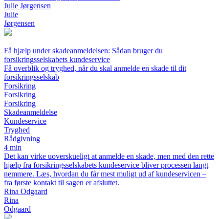
Julie Jørgensen
Julie
Jørgensen
Få hjælp under skadeanmeldelsen: Sådan bruger du
forsikringsselskabets kundeservice
Få overblik og tryghed, når du skal anmelde en skade til dit
forsikringsselskab
Forsikring
Forsikring
Forsikring
Skadeanmeldelse
Kundeservice
Tryghed
Rådgivning
4 min
Det kan virke uoverskueligt at anmelde en skade, men med den rette
hjælp fra forsikringsselskabets kundeservice bliver processen langt
nemmere. Læs, hvordan du får mest muligt ud af kundeservicen –
fra første kontakt til sagen er afsluttet.
Rina Odgaard
Rina
Odgaard