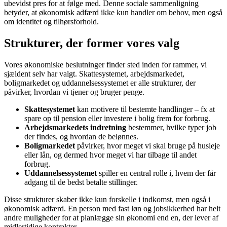
ubevidst pres for at følge med. Denne sociale sammenligning
betyder, at økonomisk adfærd ikke kun handler om behov, men også
om identitet og tilhørsforhold.
Strukturer, der former vores valg
Vores økonomiske beslutninger finder sted inden for rammer, vi
sjældent selv har valgt. Skattesystemet, arbejdsmarkedet,
boligmarkedet og uddannelsessystemet er alle strukturer, der
påvirker, hvordan vi tjener og bruger penge.
Skattesystemet
kan motivere til bestemte handlinger – fx at
spare op til pension eller investere i bolig frem for forbrug.
Arbejdsmarkedets indretning
bestemmer, hvilke typer job
der findes, og hvordan de belønnes.
Boligmarkedet
påvirker, hvor meget vi skal bruge på husleje
eller lån, og dermed hvor meget vi har tilbage til andet
forbrug.
Uddannelsessystemet
spiller en central rolle i, hvem der får
adgang til de bedst betalte stillinger.
Disse strukturer skaber ikke kun forskelle i indkomst, men også i
økonomisk adfærd. En person med fast løn og jobsikkerhed har helt
andre muligheder for at planlægge sin økonomi end en, der lever af
midlertidige kontrakter.