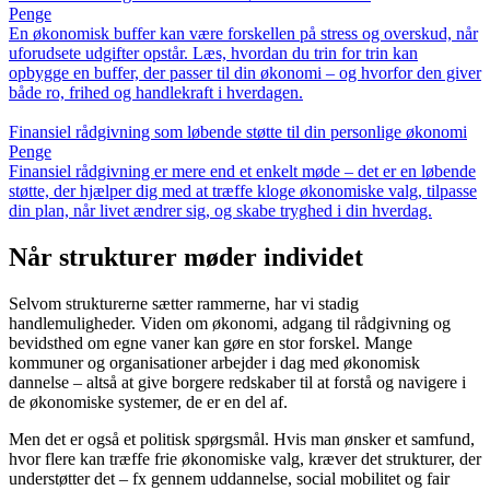
Penge
En økonomisk buffer kan være forskellen på stress og overskud, når
uforudsete udgifter opstår. Læs, hvordan du trin for trin kan
opbygge en buffer, der passer til din økonomi – og hvorfor den giver
både ro, frihed og handlekraft i hverdagen.
Finansiel rådgivning som løbende støtte til din personlige økonomi
Penge
Finansiel rådgivning er mere end et enkelt møde – det er en løbende
støtte, der hjælper dig med at træffe kloge økonomiske valg, tilpasse
din plan, når livet ændrer sig, og skabe tryghed i din hverdag.
Når strukturer møder individet
Selvom strukturerne sætter rammerne, har vi stadig
handlemuligheder. Viden om økonomi, adgang til rådgivning og
bevidsthed om egne vaner kan gøre en stor forskel. Mange
kommuner og organisationer arbejder i dag med økonomisk
dannelse – altså at give borgere redskaber til at forstå og navigere i
de økonomiske systemer, de er en del af.
Men det er også et politisk spørgsmål. Hvis man ønsker et samfund,
hvor flere kan træffe frie økonomiske valg, kræver det strukturer, der
understøtter det – fx gennem uddannelse, social mobilitet og fair