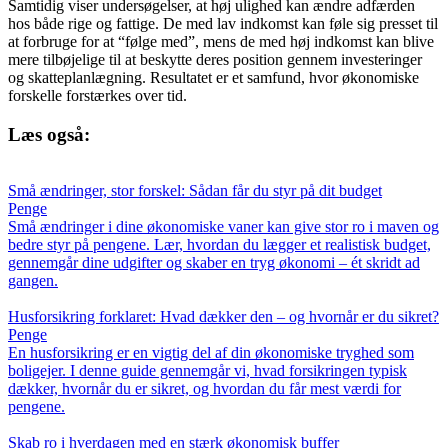
Samtidig viser undersøgelser, at høj ulighed kan ændre adfærden
hos både rige og fattige. De med lav indkomst kan føle sig presset til
at forbruge for at “følge med”, mens de med høj indkomst kan blive
mere tilbøjelige til at beskytte deres position gennem investeringer
og skatteplanlægning. Resultatet er et samfund, hvor økonomiske
forskelle forstærkes over tid.
Læs også:
Små ændringer, stor forskel: Sådan får du styr på dit budget
Penge
Små ændringer i dine økonomiske vaner kan give stor ro i maven og
bedre styr på pengene. Lær, hvordan du lægger et realistisk budget,
gennemgår dine udgifter og skaber en tryg økonomi – ét skridt ad
gangen.
Husforsikring forklaret: Hvad dækker den – og hvornår er du sikret?
Penge
En husforsikring er en vigtig del af din økonomiske tryghed som
boligejer. I denne guide gennemgår vi, hvad forsikringen typisk
dækker, hvornår du er sikret, og hvordan du får mest værdi for
pengene.
Skab ro i hverdagen med en stærk økonomisk buffer