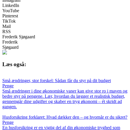
Instagram
LinkedIn
YouTube
Pinterest
TikTok
Mail
RSS
Frederik Sjøgaard
Frederik
Sjøgaard
Læs også:
Små ændringer, stor forskel: Sådan får du styr på dit budget
Penge
Små ændringer i dine økonomiske vaner kan give stor ro i maven og
bedre styr på pengene. Lær, hvordan du lægger et realistisk budget,
gennemgår dine udgifter og skaber en tryg økonomi – ét skridt ad
gangen.
Husforsikring forklaret: Hvad dækker den – og hvornår er du sikret?
Penge
En husforsikring er en vigtig del af din økonomiske tryghed som