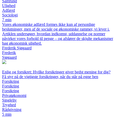
Samfund
Ulighed
Adfærd
Sociologi
7 min
Vores økonomiske adfærd formes ikke kun af personlige
beslutninger, men af de sociale og økonomiske rammer, vi lever i.
Artiklen undersøger, hvordan indkomst, uddannelse og normer
påvirker vores forhold til penge – og afslører de skjulte mekanismer
bag økonomisk ulighed.
Frederik Sjøgaard
Frederik
Sjøgaard
Enlig og forsikret: Hvilke forsikringer giver bedst mening for dig?
Få styr på de vigtigste forsikringer, når du står på egne ben
Forsikring
Forsikring
Forsikring
Privatøkonomi
Singleliv
Tryghed
Rådgivning
5 min