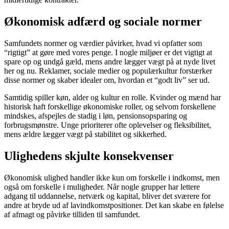
Økonomisk adfærd og sociale normer
Samfundets normer og værdier påvirker, hvad vi opfatter som
“rigtigt” at gøre med vores penge. I nogle miljøer er det vigtigt at
spare op og undgå gæld, mens andre lægger vægt på at nyde livet
her og nu. Reklamer, sociale medier og populærkultur forstærker
disse normer og skaber idealer om, hvordan et “godt liv” ser ud.
Samtidig spiller køn, alder og kultur en rolle. Kvinder og mænd har
historisk haft forskellige økonomiske roller, og selvom forskellene
mindskes, afspejles de stadig i løn, pensionsopsparing og
forbrugsmønstre. Unge prioriterer ofte oplevelser og fleksibilitet,
mens ældre lægger vægt på stabilitet og sikkerhed.
Ulighedens skjulte konsekvenser
Økonomisk ulighed handler ikke kun om forskelle i indkomst, men
også om forskelle i muligheder. Når nogle grupper har lettere
adgang til uddannelse, netværk og kapital, bliver det sværere for
andre at bryde ud af lavindkomstpositioner. Det kan skabe en følelse
af afmagt og påvirke tilliden til samfundet.