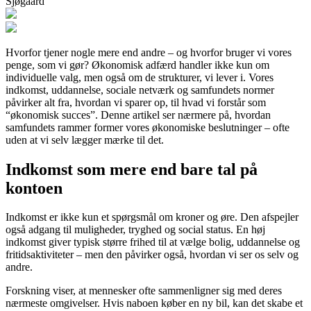
Sjøgaard
Hvorfor tjener nogle mere end andre – og hvorfor bruger vi vores
penge, som vi gør? Økonomisk adfærd handler ikke kun om
individuelle valg, men også om de strukturer, vi lever i. Vores
indkomst, uddannelse, sociale netværk og samfundets normer
påvirker alt fra, hvordan vi sparer op, til hvad vi forstår som
“økonomisk succes”. Denne artikel ser nærmere på, hvordan
samfundets rammer former vores økonomiske beslutninger – ofte
uden at vi selv lægger mærke til det.
Indkomst som mere end bare tal på
kontoen
Indkomst er ikke kun et spørgsmål om kroner og øre. Den afspejler
også adgang til muligheder, tryghed og social status. En høj
indkomst giver typisk større frihed til at vælge bolig, uddannelse og
fritidsaktiviteter – men den påvirker også, hvordan vi ser os selv og
andre.
Forskning viser, at mennesker ofte sammenligner sig med deres
nærmeste omgivelser. Hvis naboen køber en ny bil, kan det skabe et