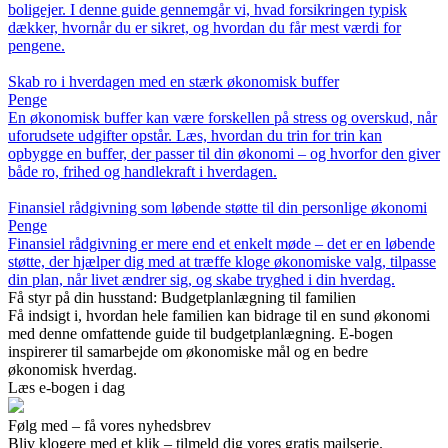
boligejer. I denne guide gennemgår vi, hvad forsikringen typisk
dækker, hvornår du er sikret, og hvordan du får mest værdi for
pengene.
Skab ro i hverdagen med en stærk økonomisk buffer
Penge
En økonomisk buffer kan være forskellen på stress og overskud, når
uforudsete udgifter opstår. Læs, hvordan du trin for trin kan
opbygge en buffer, der passer til din økonomi – og hvorfor den giver
både ro, frihed og handlekraft i hverdagen.
Finansiel rådgivning som løbende støtte til din personlige økonomi
Penge
Finansiel rådgivning er mere end et enkelt møde – det er en løbende
støtte, der hjælper dig med at træffe kloge økonomiske valg, tilpasse
din plan, når livet ændrer sig, og skabe tryghed i din hverdag.
Få styr på din husstand: Budgetplanlægning til familien
Få indsigt i, hvordan hele familien kan bidrage til en sund økonomi
med denne omfattende guide til budgetplanlægning. E-bogen
inspirerer til samarbejde om økonomiske mål og en bedre
økonomisk hverdag.
Læs e-bogen i dag
Følg med – få vores nyhedsbrev
Bliv klogere med et klik – tilmeld dig vores gratis mailserie.