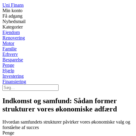
Uni Finans
Min konto
Få adgang
Nyhedsmail
Kategorier
Ejendom
Renovering
Motor
Familie
Erhverv
Besparelse
Penge
Hjælp
Investering
Finansiering
Indkomst og samfund: Sådan former
strukturer vores økonomiske adfærd
Hvordan samfundets strukturer påvirker vores økonomiske valg og
forståelse af succes
Penge