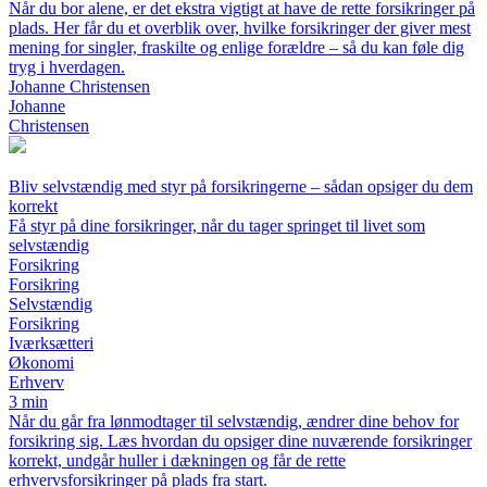
Når du bor alene, er det ekstra vigtigt at have de rette forsikringer på
plads. Her får du et overblik over, hvilke forsikringer der giver mest
mening for singler, fraskilte og enlige forældre – så du kan føle dig
tryg i hverdagen.
Johanne Christensen
Johanne
Christensen
Bliv selvstændig med styr på forsikringerne – sådan opsiger du dem
korrekt
Få styr på dine forsikringer, når du tager springet til livet som
selvstændig
Forsikring
Forsikring
Selvstændig
Forsikring
Iværksætteri
Økonomi
Erhverv
3 min
Når du går fra lønmodtager til selvstændig, ændrer dine behov for
forsikring sig. Læs hvordan du opsiger dine nuværende forsikringer
korrekt, undgår huller i dækningen og får de rette
erhvervsforsikringer på plads fra start.