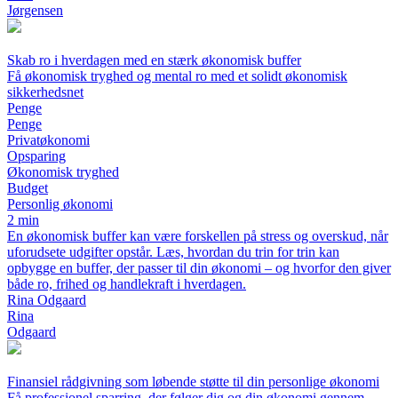
Jørgensen
Skab ro i hverdagen med en stærk økonomisk buffer
Få økonomisk tryghed og mental ro med et solidt økonomisk
sikkerhedsnet
Penge
Penge
Privatøkonomi
Opsparing
Økonomisk tryghed
Budget
Personlig økonomi
2 min
En økonomisk buffer kan være forskellen på stress og overskud, når
uforudsete udgifter opstår. Læs, hvordan du trin for trin kan
opbygge en buffer, der passer til din økonomi – og hvorfor den giver
både ro, frihed og handlekraft i hverdagen.
Rina Odgaard
Rina
Odgaard
Finansiel rådgivning som løbende støtte til din personlige økonomi
Få professionel sparring, der følger dig og din økonomi gennem