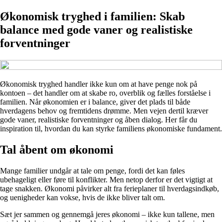
Økonomisk tryghed i familien: Skab
balance med gode vaner og realistiske
forventninger
Økonomisk tryghed handler ikke kun om at have penge nok på
kontoen – det handler om at skabe ro, overblik og fælles forståelse i
familien. Når økonomien er i balance, giver det plads til både
hverdagens behov og fremtidens drømme. Men vejen dertil kræver
gode vaner, realistiske forventninger og åben dialog. Her får du
inspiration til, hvordan du kan styrke familiens økonomiske fundament.
Tal åbent om økonomi
Mange familier undgår at tale om penge, fordi det kan føles
ubehageligt eller føre til konflikter. Men netop derfor er det vigtigt at
tage snakken. Økonomi påvirker alt fra ferieplaner til hverdagsindkøb,
og uenigheder kan vokse, hvis de ikke bliver talt om.
Sæt jer sammen og gennemgå jeres økonomi – ikke kun tallene, men