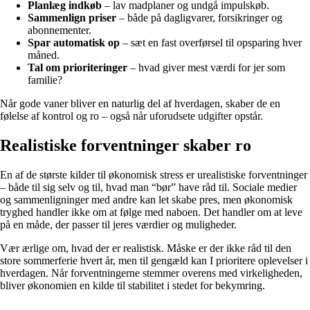
Planlæg indkøb
– lav madplaner og undgå impulskøb.
Sammenlign priser
– både på dagligvarer, forsikringer og
abonnementer.
Spar automatisk op
– sæt en fast overførsel til opsparing hver
måned.
Tal om prioriteringer
– hvad giver mest værdi for jer som
familie?
Når gode vaner bliver en naturlig del af hverdagen, skaber de en
følelse af kontrol og ro – også når uforudsete udgifter opstår.
Realistiske forventninger skaber ro
En af de største kilder til økonomisk stress er urealistiske forventninger
– både til sig selv og til, hvad man “bør” have råd til. Sociale medier
og sammenligninger med andre kan let skabe pres, men økonomisk
tryghed handler ikke om at følge med naboen. Det handler om at leve
på en måde, der passer til jeres værdier og muligheder.
Vær ærlige om, hvad der er realistisk. Måske er der ikke råd til den
store sommerferie hvert år, men til gengæld kan I prioritere oplevelser i
hverdagen. Når forventningerne stemmer overens med virkeligheden,
bliver økonomien en kilde til stabilitet i stedet for bekymring.