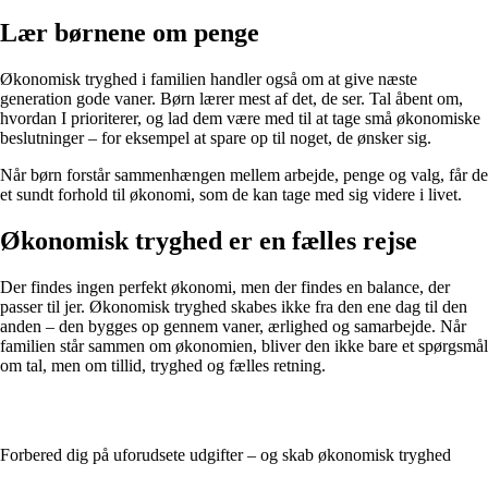
Lær børnene om penge
Økonomisk tryghed i familien handler også om at give næste
generation gode vaner. Børn lærer mest af det, de ser. Tal åbent om,
hvordan I prioriterer, og lad dem være med til at tage små økonomiske
beslutninger – for eksempel at spare op til noget, de ønsker sig.
Når børn forstår sammenhængen mellem arbejde, penge og valg, får de
et sundt forhold til økonomi, som de kan tage med sig videre i livet.
Økonomisk tryghed er en fælles rejse
Der findes ingen perfekt økonomi, men der findes en balance, der
passer til jer. Økonomisk tryghed skabes ikke fra den ene dag til den
anden – den bygges op gennem vaner, ærlighed og samarbejde. Når
familien står sammen om økonomien, bliver den ikke bare et spørgsmål
om tal, men om tillid, tryghed og fælles retning.
Forbered dig på uforudsete udgifter – og skab økonomisk tryghed