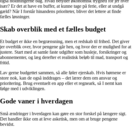
også holdningerne bag. Hvad betyder økonomisk tryghed for jer hver
især? Er det at have en buffer, at kunne tage på ferie, eller at undgå
gæld? Når I forstår hinandens prioriteter, bliver det lettere at finde
fælles løsninger.
Skab overblik med et fælles budget
Et budget er ikke en begrænsning, men et redskab til frihed. Det giver
jer overblik over, hvor pengene går hen, og hvor der er mulighed for at
justere. Start med at samle faste udgifter som husleje, forsikringer og
abonnementer, og læg derefter et realistisk beløb til mad, transport og
fritid.
Lav gerne budgettet sammen, så alle føler ejerskab. Hvis børnene er
store nok, kan de også inddrages – det lærer dem om ansvar og
prioritering. Brug eventuelt en app eller et regneark, så I nemt kan
følge med i udviklingen.
Gode vaner i hverdagen
Små ændringer i hverdagen kan gøre en stor forskel på længere sigt.
Det handler ikke om at leve asketisk, men om at bruge pengene
bevidst.