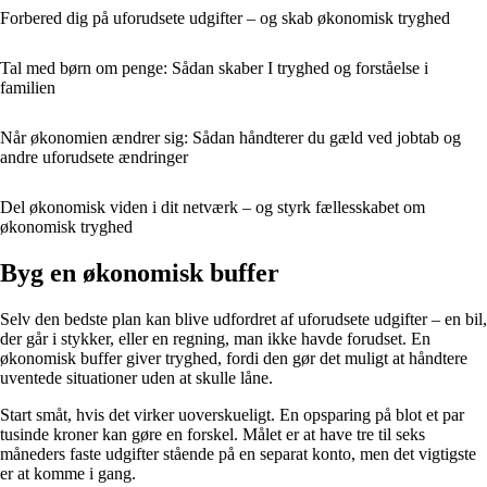
Forbered dig på uforudsete udgifter – og skab økonomisk tryghed
Tal med børn om penge: Sådan skaber I tryghed og forståelse i
familien
Når økonomien ændrer sig: Sådan håndterer du gæld ved jobtab og
andre uforudsete ændringer
Del økonomisk viden i dit netværk – og styrk fællesskabet om
økonomisk tryghed
Byg en økonomisk buffer
Selv den bedste plan kan blive udfordret af uforudsete udgifter – en bil,
der går i stykker, eller en regning, man ikke havde forudset. En
økonomisk buffer giver tryghed, fordi den gør det muligt at håndtere
uventede situationer uden at skulle låne.
Start småt, hvis det virker uoverskueligt. En opsparing på blot et par
tusinde kroner kan gøre en forskel. Målet er at have tre til seks
måneders faste udgifter stående på en separat konto, men det vigtigste
er at komme i gang.