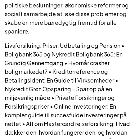
politiske beslutninger, økonomiske reformer og
socialt samarbejde at løse disse problemer og
skabe en mere bæredygtig fremtid for alle
spaniere.
Livsforsikring: Priser, Udbetaling og Pension
•
Boligbank 365 og Nykredit Boligbank 365: En
Grundig Gennemgang
•
Hvornår crasher
boligmarkedet?
•
Kreditorreference og
Betalingsident: En Guide til Virksomheder
•
Nykredit Grøn Opsparing – Spar op på en
miljøvenlig måde
•
Private Forsikringer og
Forsikringspriser
•
Online Investeringer: En
komplet guide til succesfulde investeringer på
nettet
•
Alt om Mastercard rejseforsikring: Hvad
dækker den, hvordan fungerer den, og hvordan