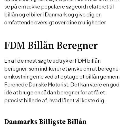
se på en række populære søgeord relateret til
billån og elbiler i Danmark og give dig en
omfattende oversigt over dine muligheder.
FDM Billån Beregner
En af de mest søgte udtryk er FDM billån
beregner, som indikerer et ønske om at beregne
omkostningerne ved at optage et billån gennem
Forenede Danske Motorist. Det kan være en god
idé at bruge en sådan beregner for at få et
præcist billede af, hvad lånet vil koste dig.
Danmarks Billigste Billån