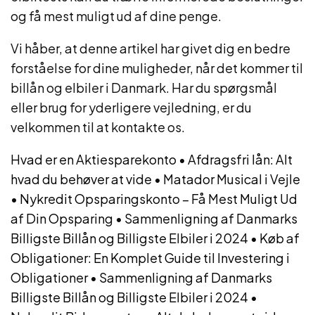
og få mest muligt ud af dine penge.
Vi håber, at denne artikel har givet dig en bedre
forståelse for dine muligheder, når det kommer til
billån og elbiler i Danmark. Har du spørgsmål
eller brug for yderligere vejledning, er du
velkommen til at kontakte os.
Hvad er en Aktiesparekonto
•
Afdragsfri lån: Alt
hvad du behøver at vide
•
Matador Musical i Vejle
•
Nykredit Opsparingskonto – Få Mest Muligt Ud
af Din Opsparing
•
Sammenligning af Danmarks
Billigste Billån og Billigste Elbiler i 2024
•
Køb af
Obligationer: En Komplet Guide til Investering i
Obligationer
•
Sammenligning af Danmarks
Billigste Billån og Billigste Elbiler i 2024
•