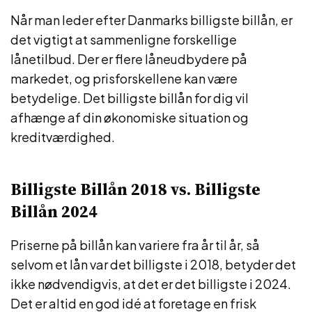
Når man leder efter Danmarks billigste billån, er
det vigtigt at sammenligne forskellige
lånetilbud. Der er flere låneudbydere på
markedet, og prisforskellene kan være
betydelige. Det billigste billån for dig vil
afhænge af din økonomiske situation og
kreditværdighed.
Billigste Billån 2018 vs. Billigste
Billån 2024
Priserne på billån kan variere fra år til år, så
selvom et lån var det billigste i 2018, betyder det
ikke nødvendigvis, at det er det billigste i 2024.
Det er altid en god idé at foretage en frisk