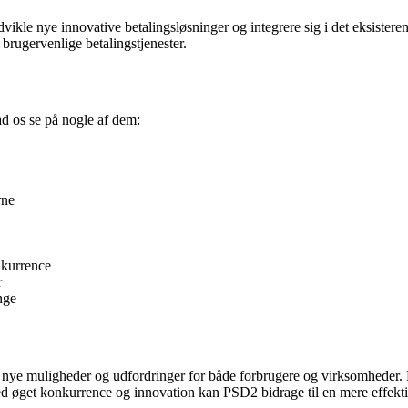
dvikle nye innovative betalingsløsninger og integrere sig i det eksiste
 brugervenlige betalingstjenester.
d os se på nogle af dem:
rne
onkurrence
r
nge
 nye muligheder og udfordringer for både forbrugere og virksomheder. D
 Med øget konkurrence og innovation kan PSD2 bidrage til en mere effekti