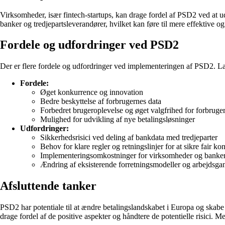
Virksomheder, især fintech-startups, kan drage fordel af PSD2 ved at u
banker og tredjepartsleverandører, hvilket kan føre til mere effektive og
Fordele og udfordringer ved PSD2
Der er flere fordele og udfordringer ved implementeringen af PSD2. La
Fordele:
Øget konkurrence og innovation
Bedre beskyttelse af forbrugernes data
Forbedret brugeroplevelse og øget valgfrihed for forbruge
Mulighed for udvikling af nye betalingsløsninger
Udfordringer:
Sikkerhedsrisici ved deling af bankdata med tredjeparter
Behov for klare regler og retningslinjer for at sikre fair k
Implementeringsomkostninger for virksomheder og banke
Ændring af eksisterende forretningsmodeller og arbejdsga
Afsluttende tanker
PSD2 har potentiale til at ændre betalingslandskabet i Europa og skabe
drage fordel af de positive aspekter og håndtere de potentielle risici.