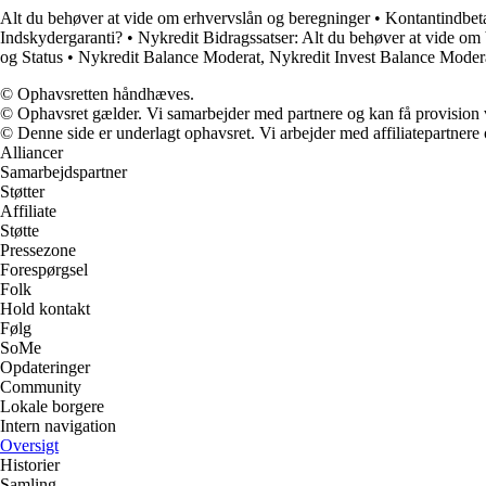
Alt du behøver at vide om erhvervslån og beregninger
•
Kontantindbet
Indskydergaranti?
•
Nykredit Bidragssatser: Alt du behøver at vide om b
og Status
•
Nykredit Balance Moderat, Nykredit Invest Balance Modera
© Ophavsretten håndhæves.
© Ophavsret gælder. Vi samarbejder med partnere og kan få provision
© Denne side er underlagt ophavsret. Vi arbejder med affiliatepartnere 
Alliancer
Samarbejdspartner
Støtter
Affiliate
Støtte
Pressezone
Forespørgsel
Folk
Hold kontakt
Følg
SoMe
Opdateringer
Community
Lokale borgere
Intern navigation
Oversigt
Historier
Samling