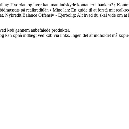
aling: Hvordan og hvor kan man indskyde kontanter i banken?
•
Kontro
idragssats på realkreditlån
•
Mine lån: En guide til at forstå mit realkre
t, Nykredit Balance Offensiv
•
Ejerbolig: Alt hvad du skal vide om at 
 ved køb gennem anbefalede produkter.
og kan opnå indtægt ved køb via links. Ingen del af indholdet må kopiere