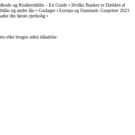
lkode og Realkreditlån – En Guide
•
Hvilke Banker er Dækket af
ditlån og andre lån
•
Gaslagre i Europa og Danmark: Gaspriser 2023
købe din første ejerbolig
•
s eller bruges uden tilladelse.