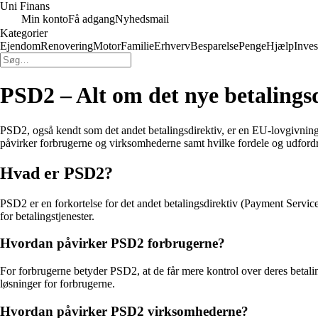
Uni Finans
Min konto
Få adgang
Nyhedsmail
Kategorier
Ejendom
Renovering
Motor
Familie
Erhverv
Besparelse
Penge
Hjælp
Inves
PSD2 – Alt om det nye betalings
PSD2, også kendt som det andet betalingsdirektiv, er en EU-lovgivning,
påvirker forbrugerne og virksomhederne samt hvilke fordele og udfordr
Hvad er PSD2?
PSD2 er en forkortelse for det andet betalingsdirektiv (Payment Service
for betalingstjenester.
Hvordan påvirker PSD2 forbrugerne?
For forbrugerne betyder PSD2, at de får mere kontrol over deres betalin
løsninger for forbrugerne.
Hvordan påvirker PSD2 virksomhederne?