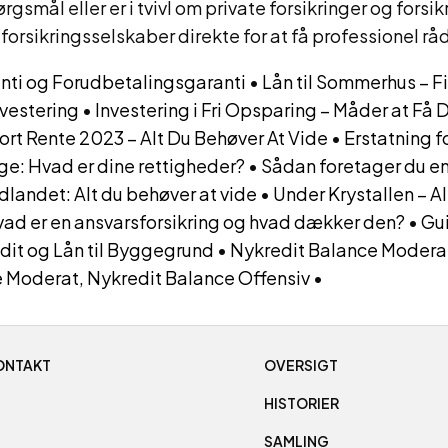
rgsmål eller er i tvivl om private forsikringer og forsik
forsikringsselskaber direkte for at få professionel rå
nti og Forudbetalingsgaranti
•
Lån til Sommerhus – F
nvestering
•
Investering i Fri Opsparing – Måder at Få 
ort Rente 2023 – Alt Du Behøver At Vide
•
Erstatning f
e: Hvad er dine rettigheder?
•
Sådan foretager du e
udlandet: Alt du behøver at vide
•
Under Krystallen – A
ad er en ansvarsforsikring og hvad dækker den?
•
Gui
it og Lån til Byggegrund
•
Nykredit Balance Moderat
e Moderat, Nykredit Balance Offensiv
•
ONTAKT
OVERSIGT
HISTORIER
SAMLING