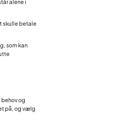
tår alene i
t skulle betale
ing, som kan
utte
e behov og
et på, og vælg