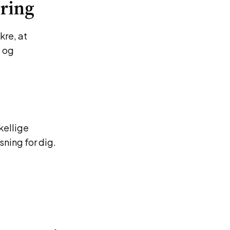
ering
kre, at
d og
kellige
ning for dig.