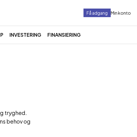
Få adgang
Min konto
LP
INVESTERING
FINANSIERING
og tryghed.
ens behov og