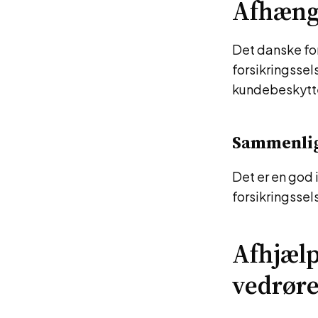
Afhængi
Det danske for
forsikringssel
kundebeskytt
Sammenlig
Det er en god 
forsikringssel
Afhjælp
vedrøre