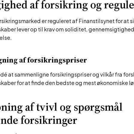
ghed af forsikring og regul
sikringsmarked er reguleret af Finanstilsynet for at si
skaber lever op til krav om soliditet, gennemsigtighe
else.
ning af forsikringspriser
idé at sammenligne forsikringspriser og vilkår fra fors
skaber for at finde den bedste og mest økonomiske løs
ning af tvivl og spørgsmål
nde forsikringer