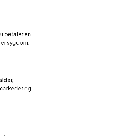
du betaler en
ller sygdom.
alder,
 markedet og