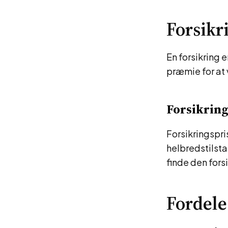
Forsikr
En forsikring 
præmie for at
Forsikring
Forsikringspri
helbredstilst
finde den fors
Fordele