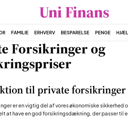
Uni Finans
OR
FAMILIE
ERHVERV
BESPARELSE
PENGE
HJÆ
te Forsikringer og
kringspriser
ktion til private forsikringer
ringer er en vigtig del af vores økonomiske sikkerhed 
elt at have en god forsikringsdækning, der passer til 