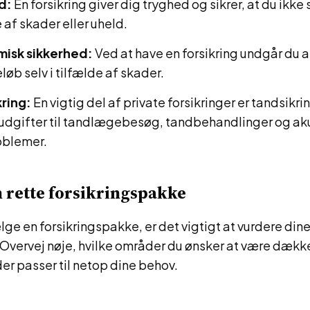
d:
En forsikring giver dig tryghed og sikrer, at du ikke s
 af skader eller uheld.
isk sikkerhed:
Ved at have en forsikring undgår du a
løb selv i tilfælde af skader.
ring:
En vigtig del af private forsikringer er tandsikr
dgifter til tandlægebesøg, tandbehandlinger og ak
oblemer.
n rette forsikringspakke
lge en forsikringspakke, er det vigtigt at vurdere din
. Overvej nøje, hvilke områder du ønsker at være dækk
der passer til netop dine behov.