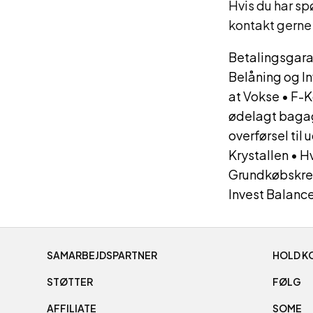
Hvis du har spø
kontakt gerne 
Betalingsgara
Belåning og I
at Vokse
•
F-K
ødelagt bagag
overførsel til 
Krystallen
•
Hv
Grundkøbskred
Invest Balanc
SAMARBEJDSPARTNER
HOLD K
STØTTER
FØLG
AFFILIATE
SOME