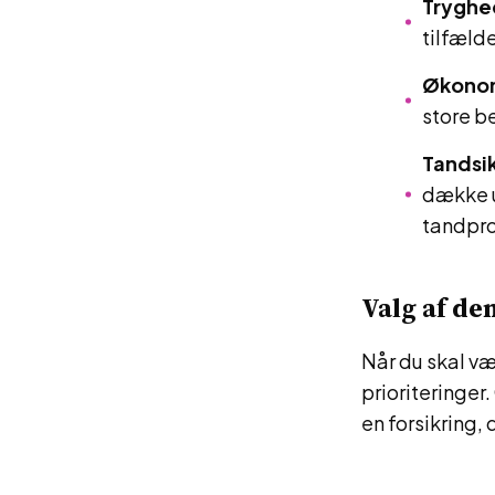
Tryghe
tilfælde
Økonom
store be
Tandsik
dække u
tandpr
Valg af de
Når du skal væ
prioriteringer
en forsikring, 