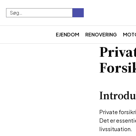
EJENDOM
RENOVERING
MOT
Priva
Forsi
Introdu
Private forsik
Det er essenti
livssituation.