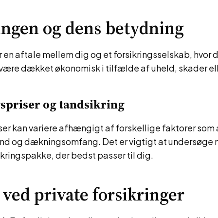
ingen og dens betydning
er en aftale mellem dig og et forsikringsselskab, hvor 
 være dækket økonomisk i tilfælde af uheld, skader e
spriser og tandsikring
ser kan variere afhængigt af forskellige faktorer som 
and og dækningsomfang. Det er vigtigt at undersøge
ikringspakke, der bedst passer til dig.
 ved private forsikringer