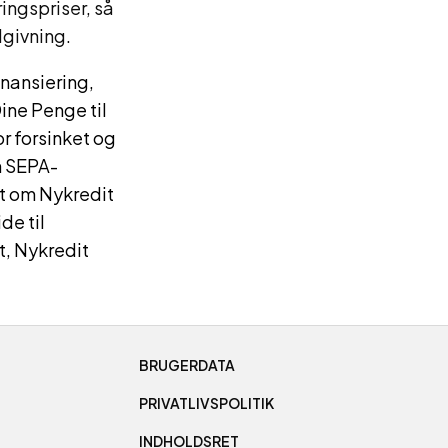
ringspriser, så
dgivning.
inansiering,
Dine Penge til
or forsinket og
n SEPA-
lt om Nykredit
de til
, Nykredit
BRUGERDATA
PRIVATLIVSPOLITIK
INDHOLDSRET