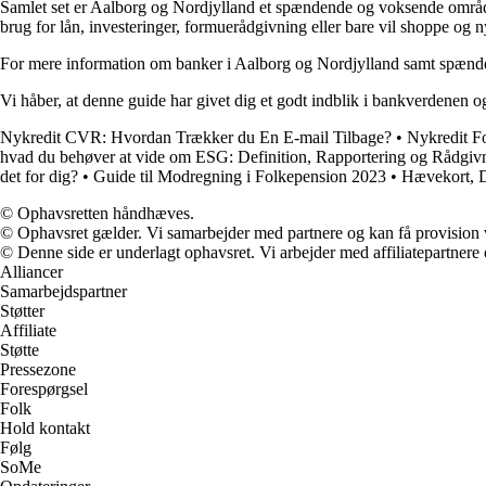
Samlet set er Aalborg og Nordjylland et spændende og voksende område 
brug for lån, investeringer, formuerådgivning eller bare vil shoppe og n
For mere information om banker i Aalborg og Nordjylland samt spændende
Vi håber, at denne guide har givet dig et godt indblik i bankverdenen 
Nykredit CVR: Hvordan Trækker du En E-mail Tilbage?
•
Nykredit Fo
hvad du behøver at vide om ESG: Definition, Rapportering og Rådgiv
det for dig?
•
Guide til Modregning i Folkepension 2023
•
Hævekort, D
© Ophavsretten håndhæves.
© Ophavsret gælder. Vi samarbejder med partnere og kan få provision
© Denne side er underlagt ophavsret. Vi arbejder med affiliatepartnere 
Alliancer
Samarbejdspartner
Støtter
Affiliate
Støtte
Pressezone
Forespørgsel
Folk
Hold kontakt
Følg
SoMe