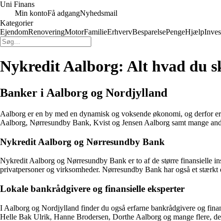
Uni Finans
Min konto
Få adgang
Nyhedsmail
Kategorier
Ejendom
Renovering
Motor
Familie
Erhverv
Besparelse
Penge
Hjælp
Inves
Nykredit Aalborg: Alt hvad du s
Banker i Aalborg og Nordjylland
Aalborg er en by med en dynamisk og voksende økonomi, og derfor er de
Aalborg, Nørresundby Bank, Kvist og Jensen Aalborg samt mange and
Nykredit Aalborg og Nørresundby Bank
Nykredit Aalborg og Nørresundby Bank er to af de større finansielle inst
privatpersoner og virksomheder. Nørresundby Bank har også et stærkt e
Lokale bankrådgivere og finansielle eksperter
I Aalborg og Nordjylland finder du også erfarne bankrådgivere og fin
Helle Bak Ulrik, Hanne Brodersen, Dorthe Aalborg og mange flere, der 