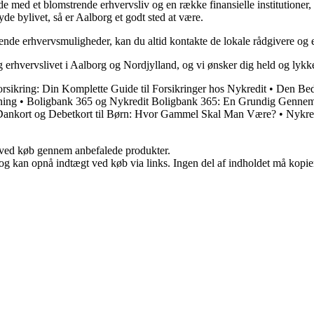
med et blomstrende erhvervsliv og en række finansielle institutioner, 
yde bylivet, så er Aalborg et godt sted at være.
 erhvervsmuligheder, kan du altid kontakte de lokale rådgivere og eksp
og erhvervslivet i Aalborg og Nordjylland, og vi ønsker dig held og ly
rsikring: Din Komplette Guide til Forsikringer hos Nykredit
•
Den Bed
ning
•
Boligbank 365 og Nykredit Boligbank 365: En Grundig Genne
ankort og Debetkort til Børn: Hvor Gammel Skal Man Være?
•
Nykre
 ved køb gennem anbefalede produkter.
og kan opnå indtægt ved køb via links. Ingen del af indholdet må kopiere