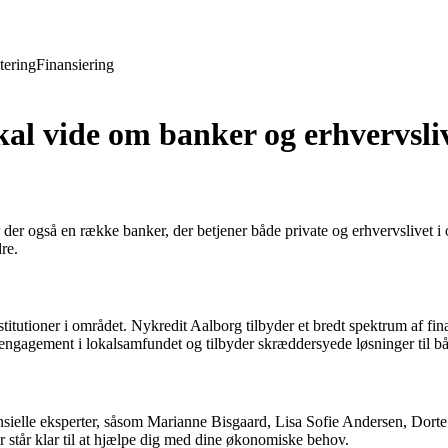
tering
Finansiering
kal vide om banker og erhvervsli
r også en række banker, der betjener både private og erhvervslivet i 
re.
itutioner i området. Nykredit Aalborg tilbyder et bredt spektrum af finan
ngagement i lokalsamfundet og tilbyder skræddersyede løsninger til bå
ansielle eksperter, såsom Marianne Bisgaard, Lisa Sofie Andersen, Dor
står klar til at hjælpe dig med dine økonomiske behov.