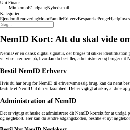
Uni Finans
Min konto
Få adgang
Nyhedsmail
Kategorier
Ejendom
Renovering
Motor
Familie
Erhverv
Besparelse
Penge
Hjælp
Inves
NemID Kort: Alt du skal vide o
NemID er en dansk digital signatur, der bruges til sikker identifikatio
vil vi se nærmere på, hvordan du bestiller, administrerer og bruger dit
Bestil NemID Erhverv
Hvis du har brug for NemID til erhvervsmæssig brug, kan du nemt besti
bestille et NemID til din virksomhed. Det er vigtigt at sikre, at dine o
Administration af NemID
Det er vigtigt at huske at administrere dit NemID korrekt for at und
og nøglekort. Her kan du ændre adgangskoden, bestille et nyt nøglekort
Bestil Nyt NemID Nøglekort