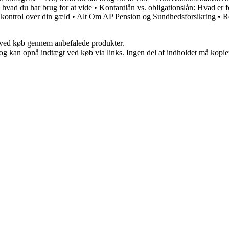
 hvad du har brug for at vide
•
Kontantlån vs. obligationslån: Hvad er f
 kontrol over din gæld
•
Alt Om AP Pension og Sundhedsforsikring
•
R
 ved køb gennem anbefalede produkter.
og kan opnå indtægt ved køb via links. Ingen del af indholdet må kopiere