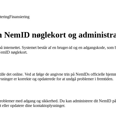
tering
Finansiering
m NemID nøglekort og administr
n på internettet. Systemet består af en bruger-id og en adgangskode, som
 NemID nøglekort.
lle det online. Ved at følge de angivne trin på NemIDs officielle hjem
plysninger er korrekte og opdaterede for at undgå problemer i fremtiden.
gå problemer med adgang og sikkerhed. Du kan administrere dit NemID 
 eller opdatere dine kontaktoplysninger.