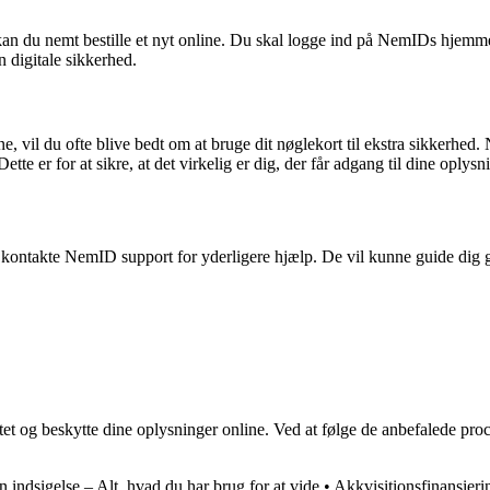
an du nemt bestille et nyt online. Du skal logge ind på NemIDs hjemmesid
n digitale sikkerhed.
ne, vil du ofte blive bedt om at bruge dit nøglekort til ekstra sikkerhed
e er for at sikre, at det virkelig er dig, der får adgang til dine oplysn
 kontakte NemID support for yderligere hjælp. De vil kunne guide dig ge
tet og beskytte dine oplysninger online. Ved at følge de anbefalede proc
 indsigelse – Alt, hvad du har brug for at vide
•
Akkvisitionsfinansier