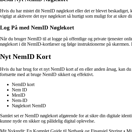
Hvis du har mistet dit NemID nøglekort eller det er blevet beskadiget, k
vigtigt at aktivere det nye nøglekort så hurtigt som muligt for at sikre di
Log På med NemID Nøglekort
Når du bruger NemID til at logge på offentlige og private tjenester onli
nøglekort i dit NemID-kortlæser og følge instruktionerne på skærmen. Dett
Nyt NemID Kort
Hvis du har brug for et nyt NemID kort af en eller anden årsag, kan du
fortsætte med at bruge NemID sikkert og effektivt.
NemID kort
Nem ID
MenID
Nem-ID
Nøglekort NemID
Samlet set er NemID nøglekort afgørende for at sikre din digitale identi
kunne nyde en sikker og pålidelig digital oplevelse.
Mit Nykredit: En Komplet Guide til Netbank og Finansiel Styring
•
Min