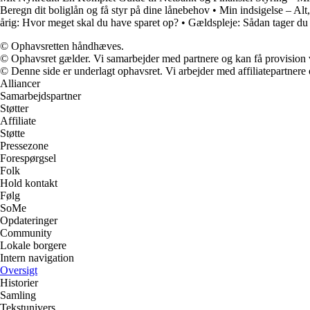
Beregn dit boliglån og få styr på dine lånebehov
•
Min indsigelse – Alt,
årig: Hvor meget skal du have sparet op?
•
Gældspleje: Sådan tager du
© Ophavsretten håndhæves.
© Ophavsret gælder. Vi samarbejder med partnere og kan få provision
© Denne side er underlagt ophavsret. Vi arbejder med affiliatepartnere 
Alliancer
Samarbejdspartner
Støtter
Affiliate
Støtte
Pressezone
Forespørgsel
Folk
Hold kontakt
Følg
SoMe
Opdateringer
Community
Lokale borgere
Intern navigation
Oversigt
Historier
Samling
Tekstunivers