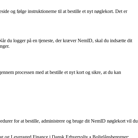
e og følge instruktionerne til at bestille et nyt nøglekort. Det er
. Når du logger på en tjeneste, der kræver NemID, skal du indsætte dit
inger.
nnem processen med at bestille et nyt kort og sikre, at du kan
edurer for at bestille, administrere og bruge dit NemID nøglekort vil du
ing og Leveraged Finance i Dansk Erhvervsliv
•
Boliglånsberegner: