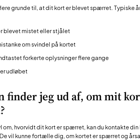
lere grunde til, at dit kort er blevet spærret. Typiske 
r blevet mistet eller stjålet
mistanke om svindel på kortet
indtastet forkerte oplysninger flere gange
 er udløbet
 finder jeg ud af, om mit kor
?
ivl om, hvorvidt dit kort er spærret, kan du kontakte din
De vil kunne fortælle dig, om kortet er spærret og årsa