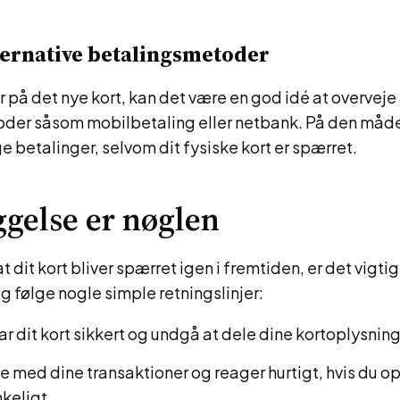
ternative betalingsmetoder
 på det nye kort, kan det være en god idé at overveje 
der såsom mobilbetaling eller netbank. På den måd
e betalinger, selvom dit fysiske kort er spærret.
gelse er nøglen
t dit kort bliver spærret igen i fremtiden, er det vigti
følge nogle simple retningslinjer:
 dit kort sikkert og undgå at dele dine kortoplysni
e med dine transaktioner og reager hurtigt, hvis du 
keligt