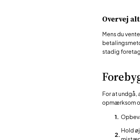
Overvej al
Mens du venter
betalingsmeto
stadig foretag
Forebyg
For at undgå, a
opmærksom og 
Opbevar
Hold øj
mistæn