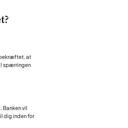
et?
 bekræftet, at
il spærringen
. Banken vil
l dig inden for