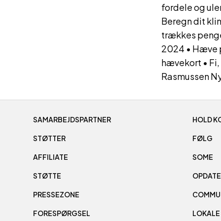
fordele og ule
Beregn dit kl
trækkes penge
2024
•
Hæve p
hævekort
•
Fi
Rasmussen Nyk
SAMARBEJDSPARTNER
HOLD K
STØTTER
FØLG
AFFILIATE
SOME
STØTTE
OPDATE
PRESSEZONE
COMMU
FORESPØRGSEL
LOKALE