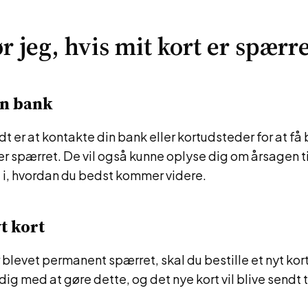
r jeg, hvis mit kort er spærr
in bank
idt er at kontakte din bank eller kortudsteder for at få
 er spærret. De vil også kunne oplyse dig om årsagen t
 i, hvordan du bedst kommer videre.
yt kort
r blevet permanent spærret, skal du bestille et nyt kort
ig med at gøre dette, og det nye kort vil blive sendt ti