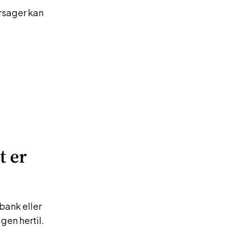
årsager kan
t er
 bank eller
gen hertil.