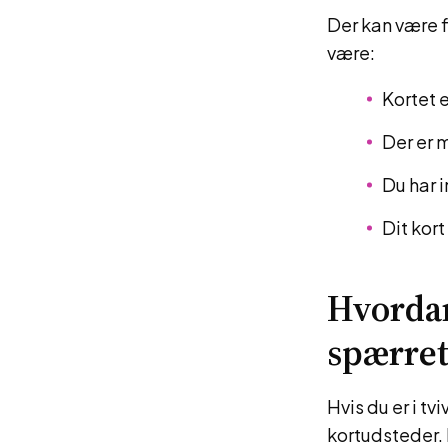
Der kan være f
være:
Kortet e
Der er 
Du har 
Dit kort
Hvordan
spærret
Hvis du er i tv
kortudsteder. 