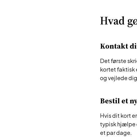
Hvad gø
Kontakt d
Det første skr
kortet faktisk
og vejlede dig
Bestil et n
Hvis dit kort e
typisk hjælpe d
et par dage.