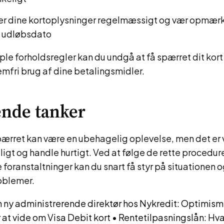
r dine kortoplysninger regelmæssigt og vær opmær
s udløbsdato
le forholdsregler kan du undgå at få spærret dit kort
emfri brug af dine betalingsmidler.
ende tanker
 spærret kan være en ubehagelig oplevelse, men det er v
oligt og handle hurtigt. Ved at følge de rette procedur
oranstaltninger kan du snart få styr på situationen 
oblemer.
n ny administrerende direktør hos Nykredit: Optimism
 at vide om Visa Debit kort
•
Rentetilpasningslån: Hva