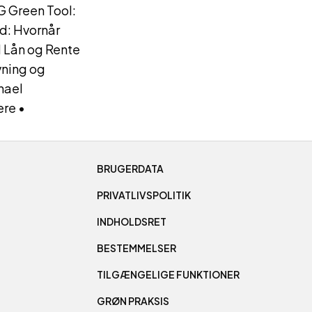
G Green Tool:
d: Hvornår
1 Lån og Rente
vning og
hael
ere
•
BRUGERDATA
PRIVATLIVSPOLITIK
INDHOLDSRET
BESTEMMELSER
TILGÆNGELIGE FUNKTIONER
GRØN PRAKSIS