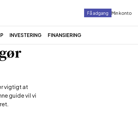
Få adgang
Min konto
LP
INVESTERING
FINANSIERING
 gør
r vigtigt at
ne guide vil vi
ret.