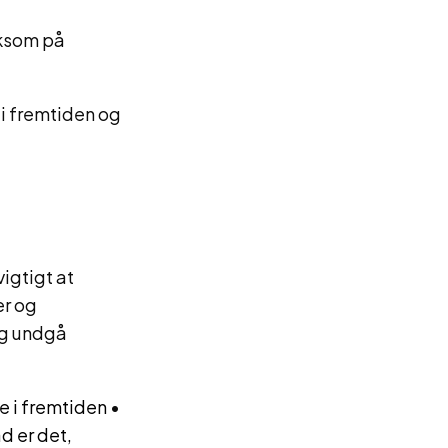
ksom på
 i fremtiden og
igtigt at
er og
og undgå
e i fremtiden
•
d er det,