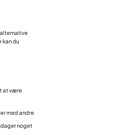
alternative
e kan du
gt at være
nger med andre
opdager noget