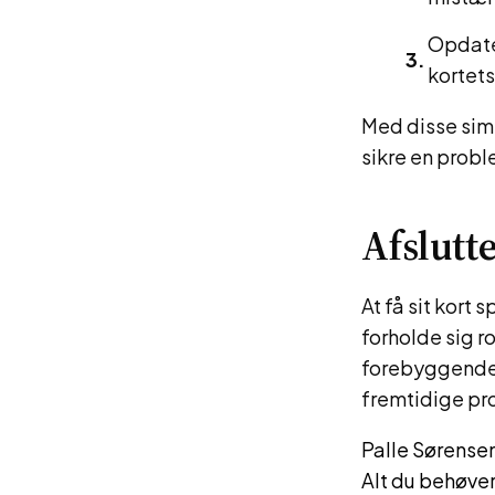
Opdate
kortet
Med disse simp
sikre en probl
Afslutt
At få sit kort
forholde sig r
forebyggende f
fremtidige pr
Palle Sørense
Alt du behøver