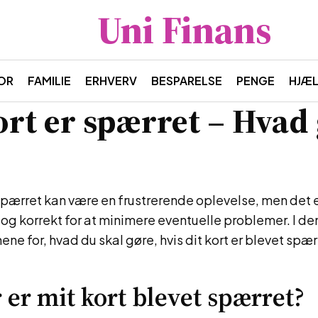
Uni Finans
OR
FAMILIE
ERHVERV
BESPARELSE
PENGE
HJÆ
ort er spærret – Hvad
 spærret kan være en frustrerende oplevelse, men det e
 og korrekt for at minimere eventuelle problemer. I den
ne for, hvad du skal gøre, hvis dit kort er blevet spær
 er mit kort blevet spærret?