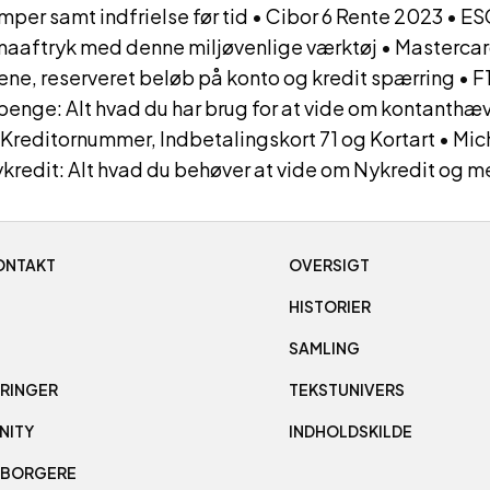
mper samt indfrielse før tid
•
Cibor 6 Rente 2023
•
ES
imaaftryk med denne miljøvenlige værktøj
•
Mastercar
ne, reserveret beløb på konto og kredit spærring
•
F
enge: Alt hvad du har brug for at vide om kontanthæ
, Kreditornummer, Indbetalingskort 71 og Kortart
•
Mic
redit: Alt hvad du behøver at vide om Nykredit og m
ONTAKT
OVERSIGT
HISTORIER
SAMLING
RINGER
TEKSTUNIVERS
NITY
INDHOLDSKILDE
 BORGERE