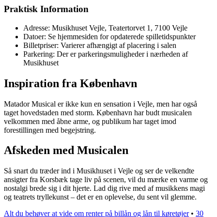
Praktisk Information
Adresse: Musikhuset Vejle, Teatertorvet 1, 7100 Vejle
Datoer: Se hjemmesiden for opdaterede spilletidspunkter
Billetpriser: Varierer afhængigt af placering i salen
Parkering: Der er parkeringsmuligheder i nærheden af
Musikhuset
Inspiration fra København
Matador Musical er ikke kun en sensation i Vejle, men har også
taget hovedstaden med storm. København har budt musicalen
velkommen med åbne arme, og publikum har taget imod
forestillingen med begejstring.
Afskeden med Musicalen
Så snart du træder ind i Musikhuset i Vejle og ser de velkendte
ansigter fra Korsbæk tage liv på scenen, vil du mærke en varme og
nostalgi brede sig i dit hjerte. Lad dig rive med af musikkens magi
og teatrets tryllekunst – det er en oplevelse, du sent vil glemme.
Alt du behøver at vide om renter på billån og lån til køretøjer
•
30