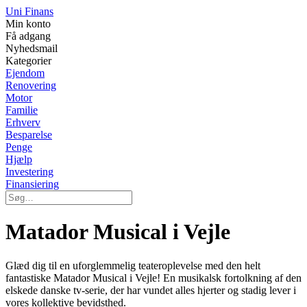
Uni Finans
Min konto
Få adgang
Nyhedsmail
Kategorier
Ejendom
Renovering
Motor
Familie
Erhverv
Besparelse
Penge
Hjælp
Investering
Finansiering
Matador Musical i Vejle
Glæd dig til en uforglemmelig teateroplevelse med den helt
fantastiske Matador Musical i Vejle! En musikalsk fortolkning af den
elskede danske tv-serie, der har vundet alles hjerter og stadig lever i
vores kollektive bevidsthed.