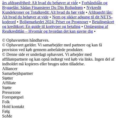
års afdragsfrihed: Alt hvad du behøver at vide
•
Forhåndslån og
Byggelån: Sådan Finansierer Du Din Boligdrøm
•
Nykredit
Kundekroner og Totalkredit: Alt hvad du bør vide
•
Afdragsfri lån:
Alt hvad du behøver at vide
•
Nem og sikker adgang til dit NETS-
kodeord
•
Boligmarkedet 2024: Priser og Prognoser
•
Betalingskort
og kreditkort: En guide til korttyper og betaling
•
Omlægning af
Realkreditlån – Hvornår og hvordan det kan gavne dig
•
© Ophavsretten håndhæves.
© Ophavsret gælder. Vi samarbejder med partnere og kan få
provision ved køb gennem anbefalede produkter.
© Denne side er underlagt ophavsret. Vi arbejder med
affiliatepartnere og kan opnå indtægt ved køb via links. Ingen del af
indholdet må kopieres eller bruges uden tilladelse.
Alliancer
Samarbejdspartner
Støtter
Affiliate
Støtte
Pressezone
Forespørgsel
Folk
Hold kontakt
Følg
SoMe