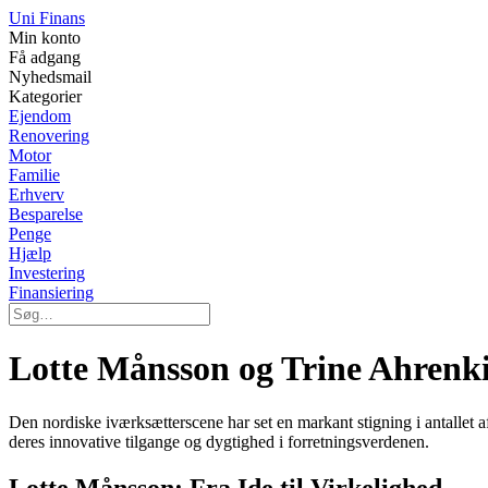
Uni Finans
Min konto
Få adgang
Nyhedsmail
Kategorier
Ejendom
Renovering
Motor
Familie
Erhverv
Besparelse
Penge
Hjælp
Investering
Finansiering
Lotte Månsson og Trine Ahrenkie
Den nordiske iværksætterscene har set en markant stigning i antallet 
deres innovative tilgange og dygtighed i forretningsverdenen.
Lotte Månsson: Fra Ide til Virkelighed