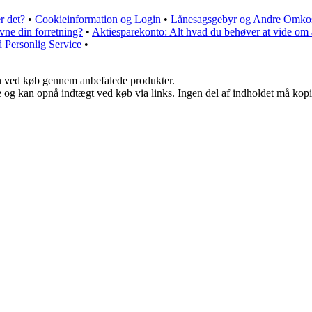
r det?
•
Cookieinformation og Login
•
Lånesagsgebyr og Andre Omkost
vne din forretning?
•
Aktiesparekonto: Alt hvad du behøver at vide om 
 Personlig Service
•
n ved køb gennem anbefalede produkter.
 og kan opnå indtægt ved køb via links. Ingen del af indholdet må kopier