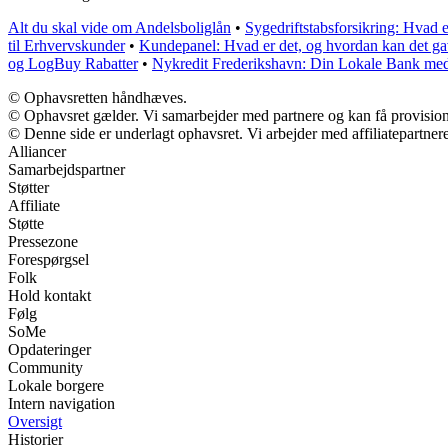
Alt du skal vide om Andelsboliglån
•
Sygedriftstabsforsikring: Hvad e
til Erhvervskunder
•
Kundepanel: Hvad er det, og hvordan kan det ga
og LogBuy Rabatter
•
Nykredit Frederikshavn: Din Lokale Bank med
© Ophavsretten håndhæves.
© Ophavsret gælder. Vi samarbejder med partnere og kan få provisio
© Denne side er underlagt ophavsret. Vi arbejder med affiliatepartnere
Alliancer
Samarbejdspartner
Støtter
Affiliate
Støtte
Pressezone
Forespørgsel
Folk
Hold kontakt
Følg
SoMe
Opdateringer
Community
Lokale borgere
Intern navigation
Oversigt
Historier