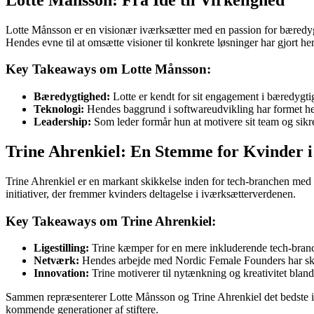
Lotte Månsson er en visionær iværksætter med en passion for bæredygt
Hendes evne til at omsætte visioner til konkrete løsninger har gjort hen
Key Takeaways om Lotte Månsson:
Bæredygtighed:
Lotte er kendt for sit engagement i bæredygti
Teknologi:
Hendes baggrund i softwareudvikling har formet hen
Leadership:
Som leder formår hun at motivere sit team og sikr
Trine Ahrenkiel: En Stemme for Kvinder i
Trine Ahrenkiel er en markant skikkelse inden for tech-branchen med f
initiativer, der fremmer kvinders deltagelse i iværksætterverdenen.
Key Takeaways om Trine Ahrenkiel:
Ligestilling:
Trine kæmper for en mere inkluderende tech-branch
Netværk:
Hendes arbejde med Nordic Female Founders har skab
Innovation:
Trine motiverer til nytænkning og kreativitet blandt
Sammen repræsenterer Lotte Månsson og Trine Ahrenkiel det bedste inde
kommende generationer af stiftere.