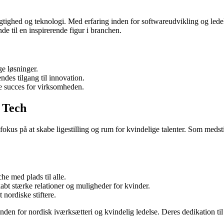
ighed og teknologi. Med erfaring inden for softwareudvikling og ledel
de til en inspirerende figur i branchen.
ge løsninger.
des tilgang til innovation.
e succes for virksomheden.
 Tech
okus på at skabe ligestilling og rum for kvindelige talenter. Som meds
e med plads til alle.
t stærke relationer og muligheder for kvinder.
 nordiske stiftere.
n for nordisk iværksætteri og kvindelig ledelse. Deres dedikation til 