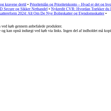
og kravene dertil
•
Prioritetslån og Prioritetskonto – Hvad er det og hv
D Secure og Sikker Nethandel
•
Nykredit CVR: Hvordan Trækker du E
kattereform 2024: Alt Om De Nye Boligskatter og Ejendomsskatter
•
n ved køb gennem anbefalede produkter.
 og kan opnå indtægt ved køb via links. Ingen del af indholdet må kopier