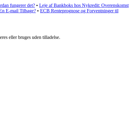
ordan fungerer det?
•
Leje af Bankboks hos Nykredit: Overenskomst
n E-mail Tilbage?
•
ECB Renteprognose og Forventninger til
es eller bruges uden tilladelse.