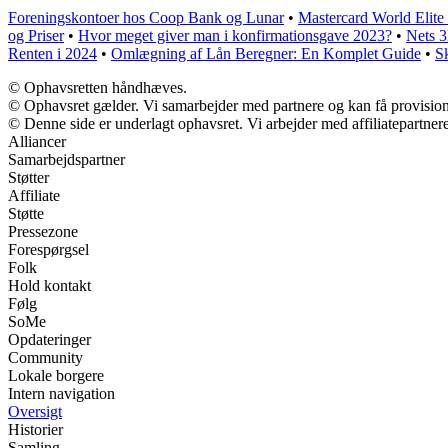
Foreningskontoer hos Coop Bank og Lunar
•
Mastercard World Elite 
og Priser
•
Hvor meget giver man i konfirmationsgave 2023?
•
Nets 3
Renten i 2024
•
Omlægning af Lån Beregner: En Komplet Guide
•
S
© Ophavsretten håndhæves.
© Ophavsret gælder. Vi samarbejder med partnere og kan få provisio
© Denne side er underlagt ophavsret. Vi arbejder med affiliatepartnere
Alliancer
Samarbejdspartner
Støtter
Affiliate
Støtte
Pressezone
Forespørgsel
Folk
Hold kontakt
Følg
SoMe
Opdateringer
Community
Lokale borgere
Intern navigation
Oversigt
Historier
Samling