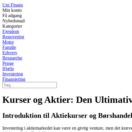
Uni Finans
Min konto
Få adgang
Nyhedsmail
Kategorier
Ejendom
Renovering
Motor
Familie
Erhverv
Besparelse
Penge
Hjælp
Investering
Finansiering
Kurser og Aktier: Den Ultimati
Introduktion til Aktiekurser og Børshande
Investering i aktiemarkedet kan være en givtig venture, men det kræv