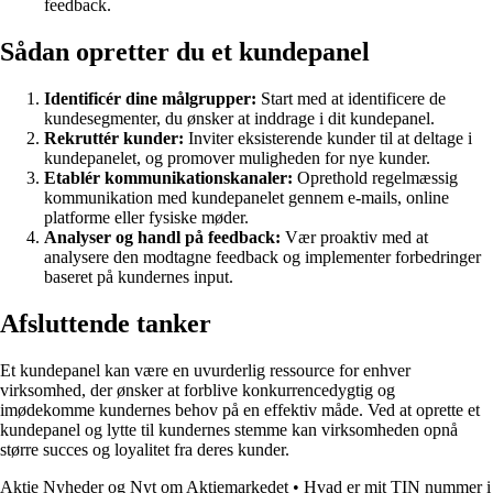
feedback.
Sådan opretter du et kundepanel
Identificér dine målgrupper:
Start med at identificere de
kundesegmenter, du ønsker at inddrage i dit kundepanel.
Rekruttér kunder:
Inviter eksisterende kunder til at deltage i
kundepanelet, og promover muligheden for nye kunder.
Etablér kommunikationskanaler:
Oprethold regelmæssig
kommunikation med kundepanelet gennem e-mails, online
platforme eller fysiske møder.
Analyser og handl på feedback:
Vær proaktiv med at
analysere den modtagne feedback og implementer forbedringer
baseret på kundernes input.
Afsluttende tanker
Et kundepanel kan være en uvurderlig ressource for enhver
virksomhed, der ønsker at forblive konkurrencedygtig og
imødekomme kundernes behov på en effektiv måde. Ved at oprette et
kundepanel og lytte til kundernes stemme kan virksomheden opnå
større succes og loyalitet fra deres kunder.
Aktie Nyheder og Nyt om Aktiemarkedet
•
Hvad er mit TIN nummer i