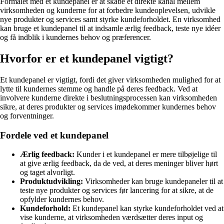
Formålet med et kundepanel er at skabe et direkte kanal mellem
virksomheden og kunderne for at forbedre kundeoplevelsen, udvikle
nye produkter og services samt styrke kundeforholdet. En virksomhed
kan bruge et kundepanel til at indsamle ærlig feedback, teste nye idéer
og få indblik i kundernes behov og præferencer.
Hvorfor er et kundepanel vigtigt?
Et kundepanel er vigtigt, fordi det giver virksomheden mulighed for at
lytte til kundernes stemme og handle på deres feedback. Ved at
involvere kunderne direkte i beslutningsprocessen kan virksomheden
sikre, at deres produkter og services imødekommer kundernes behov
og forventninger.
Fordele ved et kundepanel
Ærlig feedback:
Kunder i et kundepanel er mere tilbøjelige til
at give ærlig feedback, da de ved, at deres meninger bliver hørt
og taget alvorligt.
Produktudvikling:
Virksomheder kan bruge kundepaneler til at
teste nye produkter og services før lancering for at sikre, at de
opfylder kundernes behov.
Kundeforhold:
Et kundepanel kan styrke kundeforholdet ved at
vise kunderne, at virksomheden værdsætter deres input og