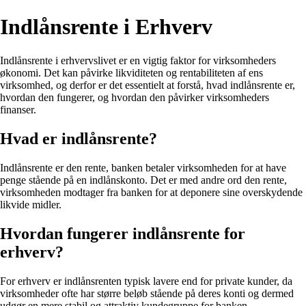
Indlånsrente i Erhverv
Indlånsrente i erhvervslivet er en vigtig faktor for virksomheders
økonomi. Det kan påvirke likviditeten og rentabiliteten af ens
virksomhed, og derfor er det essentielt at forstå, hvad indlånsrente er,
hvordan den fungerer, og hvordan den påvirker virksomheders
finanser.
Hvad er indlånsrente?
Indlånsrente er den rente, banken betaler virksomheden for at have
penge stående på en indlånskonto. Det er med andre ord den rente,
virksomheden modtager fra banken for at deponere sine overskydende
likvide midler.
Hvordan fungerer indlånsrente for
erhverv?
For erhverv er indlånsrenten typisk lavere end for private kunder, da
virksomheder ofte har større beløb stående på deres konti og dermed
udgør en mere stabil og attraktiv kundegruppe for banken.