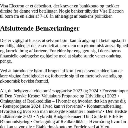
Visa Electron er et debetkort, der kræver en bankkonto og trækker
direkte fra denne ved betalinger. Nogle banker tilbyder Visa Electron
til børn fra en alder af 7-16 år, afhængigt af bankens politikker.
Afsluttende Bemærkninger
Det er vigtigt at huske, at selvom børn kan få adgang til betalingskort i
en tidlig alder, er det essentielt at lære dem om økonomisk ansvarlighed
og korrekt brug af kortene. Forældre bør engagere sig i deres børns
finansielle opdragelse og hjælpe med at skabe sunde vaner omkring
penge.
Ved at introducere børn til brugen af kort i en passende alder, kan de
lære vigtige færdigheder og forberede sig til en mere selvstændig og
økonomisk bevidst fremtid.
Alt, du behøver at vide om årsopgørelse 2023 og 2024
•
Forventninger
til Den Norske Krone: Valutakurs Prognose og Udvikling i 2023
•
Omlægning af Realkreditlån – Hvornår og hvordan det kan gavne dig
•
Renteprognose 2024: Hvad kan vi forvente?
•
Kontantindbetaling:
Hvordan og hvor kan man indskyde kontanter i banken?
•
Den Bedste
Indlånsrente 2023
•
Nykredit Budgetskemaer: Din Guide til Effektiv
Økonomistyring
•
Omlægning af Realkreditlån – Hvornår og hvordan
det kan gavne dig
•
Etableringskonto og Fordele ved at Være