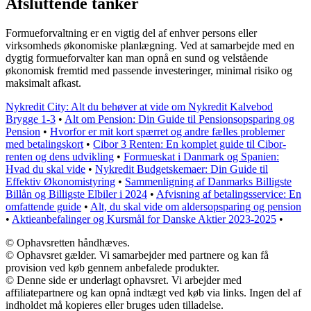
Afsluttende tanker
Formueforvaltning er en vigtig del af enhver persons eller
virksomheds økonomiske planlægning. Ved at samarbejde med en
dygtig formueforvalter kan man opnå en sund og velstående
økonomisk fremtid med passende investeringer, minimal risiko og
maksimalt afkast.
Nykredit City: Alt du behøver at vide om Nykredit Kalvebod
Brygge 1-3
•
Alt om Pension: Din Guide til Pensionsopsparing og
Pension
•
Hvorfor er mit kort spærret og andre fælles problemer
med betalingskort
•
Cibor 3 Renten: En komplet guide til Cibor-
renten og dens udvikling
•
Formueskat i Danmark og Spanien:
Hvad du skal vide
•
Nykredit Budgetskemaer: Din Guide til
Effektiv Økonomistyring
•
Sammenligning af Danmarks Billigste
Billån og Billigste Elbiler i 2024
•
Afvisning af betalingsservice: En
omfattende guide
•
Alt, du skal vide om aldersopsparing og pension
•
Aktieanbefalinger og Kursmål for Danske Aktier 2023-2025
•
© Ophavsretten håndhæves.
© Ophavsret gælder. Vi samarbejder med partnere og kan få
provision ved køb gennem anbefalede produkter.
© Denne side er underlagt ophavsret. Vi arbejder med
affiliatepartnere og kan opnå indtægt ved køb via links. Ingen del af
indholdet må kopieres eller bruges uden tilladelse.