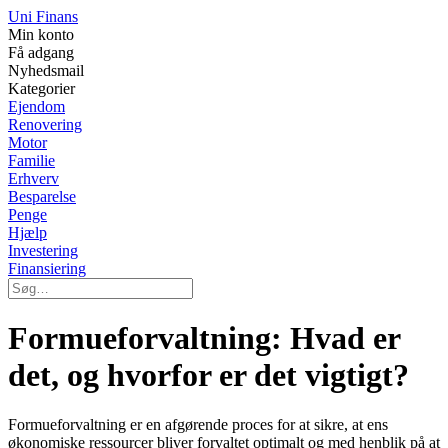
Uni Finans
Min konto
Få adgang
Nyhedsmail
Kategorier
Ejendom
Renovering
Motor
Familie
Erhverv
Besparelse
Penge
Hjælp
Investering
Finansiering
Formueforvaltning: Hvad er
det, og hvorfor er det vigtigt?
Formueforvaltning er en afgørende proces for at sikre, at ens
økonomiske ressourcer bliver forvaltet optimalt og med henblik på at