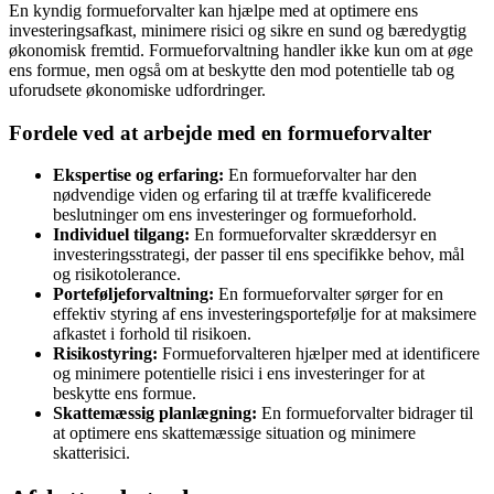
En kyndig formueforvalter kan hjælpe med at optimere ens
investeringsafkast, minimere risici og sikre en sund og bæredygtig
økonomisk fremtid. Formueforvaltning handler ikke kun om at øge
ens formue, men også om at beskytte den mod potentielle tab og
uforudsete økonomiske udfordringer.
Fordele ved at arbejde med en formueforvalter
Ekspertise og erfaring:
En formueforvalter har den
nødvendige viden og erfaring til at træffe kvalificerede
beslutninger om ens investeringer og formueforhold.
Individuel tilgang:
En formueforvalter skræddersyr en
investeringsstrategi, der passer til ens specifikke behov, mål
og risikotolerance.
Porteføljeforvaltning:
En formueforvalter sørger for en
effektiv styring af ens investeringsportefølje for at maksimere
afkastet i forhold til risikoen.
Risikostyring:
Formueforvalteren hjælper med at identificere
og minimere potentielle risici i ens investeringer for at
beskytte ens formue.
Skattemæssig planlægning:
En formueforvalter bidrager til
at optimere ens skattemæssige situation og minimere
skatterisici.