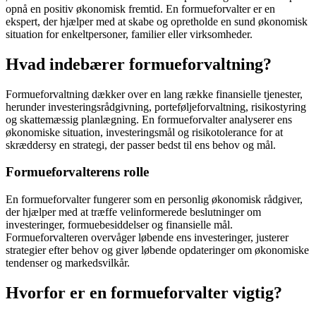
opnå en positiv økonomisk fremtid. En formueforvalter er en
ekspert, der hjælper med at skabe og opretholde en sund økonomisk
situation for enkeltpersoner, familier eller virksomheder.
Hvad indebærer formueforvaltning?
Formueforvaltning dækker over en lang række finansielle tjenester,
herunder investeringsrådgivning, porteføljeforvaltning, risikostyring
og skattemæssig planlægning. En formueforvalter analyserer ens
økonomiske situation, investeringsmål og risikotolerance for at
skræddersy en strategi, der passer bedst til ens behov og mål.
Formueforvalterens rolle
En formueforvalter fungerer som en personlig økonomisk rådgiver,
der hjælper med at træffe velinformerede beslutninger om
investeringer, formuebesiddelser og finansielle mål.
Formueforvalteren overvåger løbende ens investeringer, justerer
strategier efter behov og giver løbende opdateringer om økonomiske
tendenser og markedsvilkår.
Hvorfor er en formueforvalter vigtig?