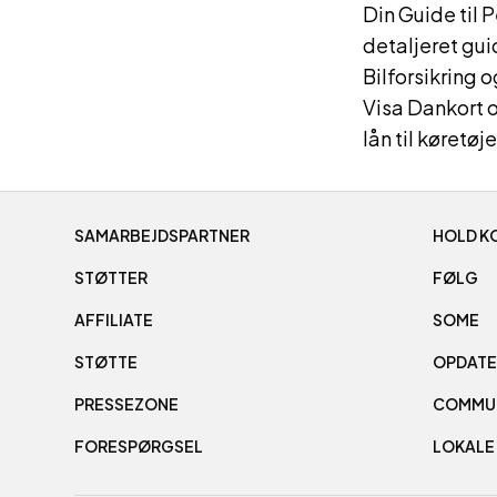
Din Guide til
detaljeret gu
Bilforsikring o
Visa Dankort 
lån til køretøje
SAMARBEJDSPARTNER
HOLD K
STØTTER
FØLG
AFFILIATE
SOME
STØTTE
OPDATE
PRESSEZONE
COMMU
FORESPØRGSEL
LOKALE