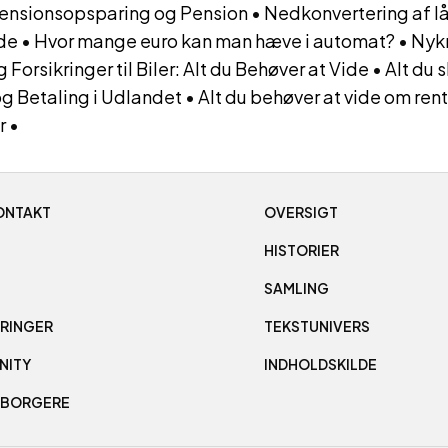
 Pensionsopsparing og Pension
•
Nedkonvertering af lå
ide
•
Hvor mange euro kan man hæve i automat?
•
Nyk
g Forsikringer til Biler: Alt du Behøver at Vide
•
Alt du 
og Betaling i Udlandet
•
Alt du behøver at vide om rent
r
•
ONTAKT
OVERSIGT
HISTORIER
SAMLING
RINGER
TEKSTUNIVERS
NITY
INDHOLDSKILDE
 BORGERE