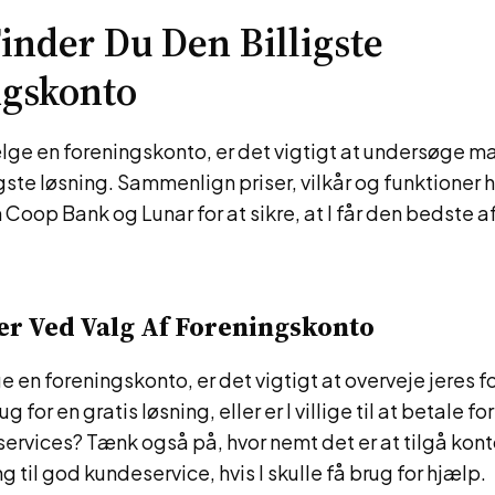
inder Du Den Billigste
ngskonto
lge en foreningskonto, er det vigtigt at undersøge ma
igste løsning. Sammenlign priser, vilkår og funktioner 
oop Bank og Lunar for at sikre, at I får den bedste af
er Ved Valg Af Foreningskonto
ge en foreningskonto, er det vigtigt at overveje jeres 
g for en gratis løsning, eller er I villige til at betale fo
services? Tænk også på, hvor nemt det er at tilgå kont
 til god kundeservice, hvis I skulle få brug for hjælp.