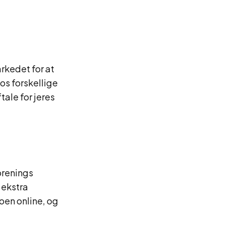
rkedet for at
hos forskellige
tale for jeres
forenings
r ekstra
oen online, og