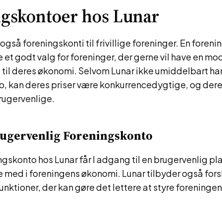
gskontoer hos Lunar
 også foreningskonti til frivillige foreninger. En foren
 et godt valg for foreninger, der gerne vil have en m
g til deres økonomi. Selvom Lunar ikke umiddelbart har
o, kan deres priser være konkurrencedygtige, og dere
ugervenlige.
rugervenlig Foreningskonto
gskonto hos Lunar får I adgang til en brugervenlig pla
 med i foreningens økonomi. Lunar tilbyder også fors
unktioner, der kan gøre det lettere at styre forening