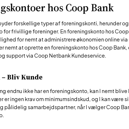
gskontoer hos Coop Bank
yder forskellige typer af foreningskonti, herunder og
 for frivillige foreninger. En foreningskonto hos Coop
lighed for nemt at administrere økonomien online vi
er nemt at oprette en foreningskonto hos Coop Bank,
p og support via Coop Netbank Kundeservice.
 – Bliv Kunde
ing endnu ikke har en foreningskonto, kan I nemt blive
 er ingen krav om minimumsindskud, og I kan være sik
g pålidelig samarbejdspartner, når I vælger Coop Bank
o.