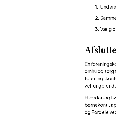
Unders
Sammenl
Vælg de
Afslut
En foreningsko
omhu og sørg fo
foreningskonto
velfungerende
Hvordan og hv
børnekonti, a
og Fordele ve