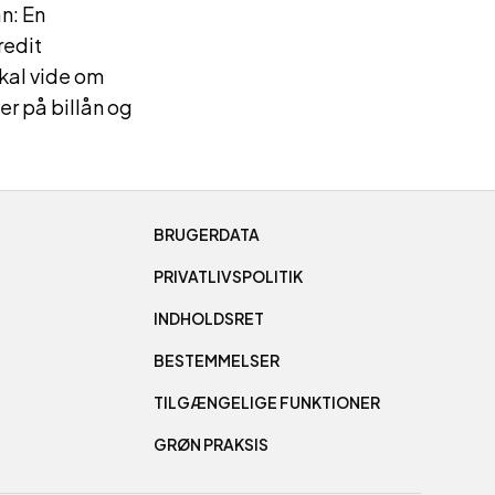
n: En
redit
skal vide om
er på billån og
BRUGERDATA
PRIVATLIVSPOLITIK
INDHOLDSRET
BESTEMMELSER
TILGÆNGELIGE FUNKTIONER
GRØN PRAKSIS