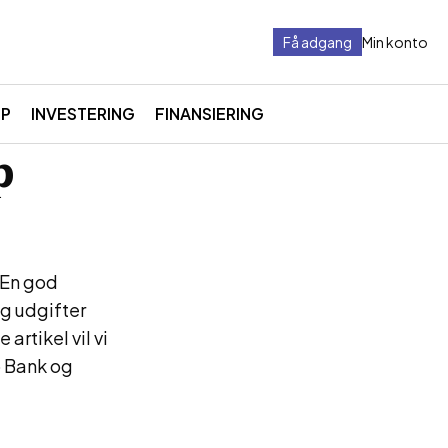
Få adgang
Min konto
LP
INVESTERING
FINANSIERING
p
. En god
g udgifter
artikel vil vi
p Bank og