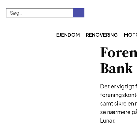
EJENDOM
RENOVERING
MOT
Foren
Bank 
Det er vigtigt 
foreningskonto
samt sikre en 
se nærmere på
Lunar.