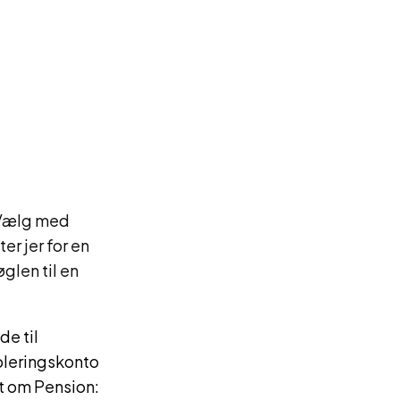
. Vælg med
er jer for en
glen til en
e til
leringskonto
t om Pension: