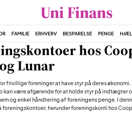
Uni Finans
OR
FAMILIE
ERHVERV
BESPARELSE
PENGE
HJÆ
ingskontoer hos Coo
og Lunar
for frivillige foreninger at have styr på deres økonomi
 kan være afgørende for at holde styr på indtægter o
nem og enkel håndtering af foreningens penge. I denne 
 foreningskontoer, herunder foreningskonti hos Coo