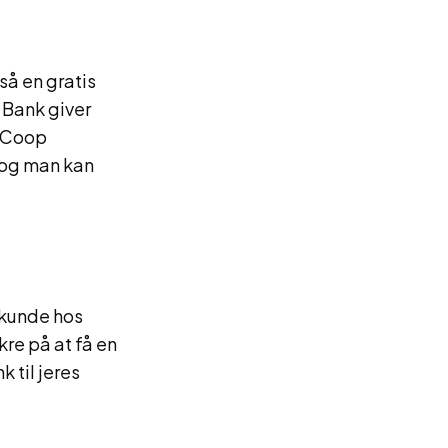
så en gratis
 Bank giver
a Coop
 og man kan
 kunde hos
re på at få en
 til jeres