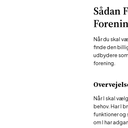
Sådan F
Foreni
Når du skal væ
finde den bill
udbydere som C
forening.
Overvejels
Når I skal væl
behov. Har I bru
funktioner og 
om I har adgang