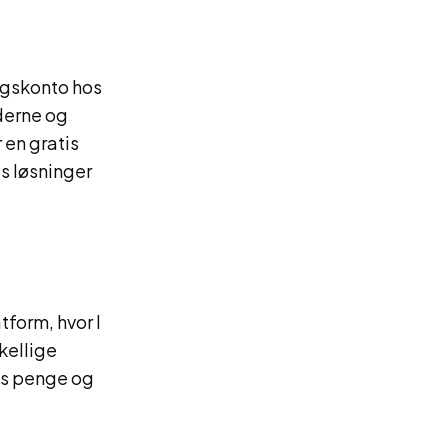
ingskonto hos
oderne og
 en gratis
s løsninger
tform, hvor I
kellige
ens penge og