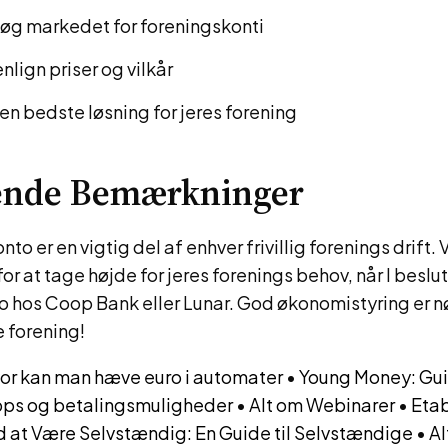
øg markedet for foreningskonti
ign priser og vilkår
n bedste løsning for jeres forening
tende Bemærkninger
nto er en vigtig del af enhver frivillig forenings drift
r at tage højde for jeres forenings behov, når I beslutt
 hos Coop Bank eller Lunar. God økonomistyring er nø
 forening!
or kan man hæve euro i automater
•
Young Money: Guid
pps og betalingsmuligheder
•
Alt om Webinarer
•
Etab
d at Være Selvstændig: En Guide til Selvstændige
•
Al