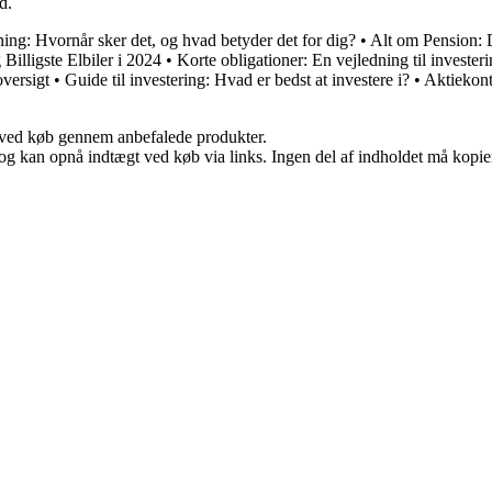
d.
ing: Hvornår sker det, og hvad betyder det for dig?
•
Alt om Pension: 
illigste Elbiler i 2024
•
Korte obligationer: En vejledning til investeri
versigt
•
Guide til investering: Hvad er bedst at investere i?
•
Aktiekont
 ved køb gennem anbefalede produkter.
og kan opnå indtægt ved køb via links. Ingen del af indholdet må kopiere