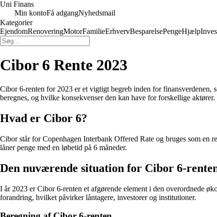
Uni Finans
Min konto
Få adgang
Nyhedsmail
Kategorier
Ejendom
Renovering
Motor
Familie
Erhverv
Besparelse
Penge
Hjælp
Inves
Cibor 6 Rente 2023
Cibor 6-renten for 2023 er et vigtigt begreb inden for finansverdenen,
beregnes, og hvilke konsekvenser den kan have for forskellige aktører.
Hvad er Cibor 6?
Cibor står for Copenhagen Interbank Offered Rate og bruges som en refer
låner penge med en løbetid på 6 måneder.
Den nuværende situation for Cibor 6-renten
I år 2023 er Cibor 6-renten et afgørende element i den overordnede ø
forandring, hvilket påvirker låntagere, investorer og institutioner.
Beregning af Cibor 6-renten