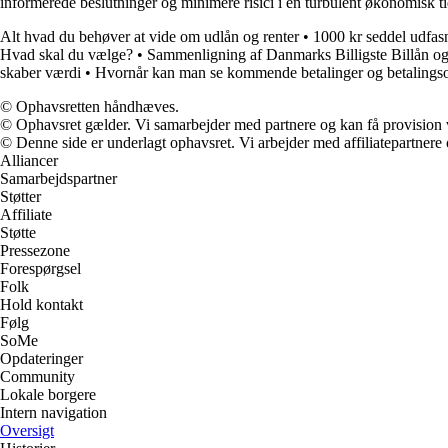
informerede beslutninger og minimere risici i en turbulent økonomisk ti
Alt hvad du behøver at vide om udlån og renter
•
1000 kr seddel udfasn
Hvad skal du vælge?
•
Sammenligning af Danmarks Billigste Billån og B
skaber værdi
•
Hvornår kan man se kommende betalinger og betalingso
© Ophavsretten håndhæves.
© Ophavsret gælder. Vi samarbejder med partnere og kan få provision
© Denne side er underlagt ophavsret. Vi arbejder med affiliatepartnere 
Alliancer
Samarbejdspartner
Støtter
Affiliate
Støtte
Pressezone
Forespørgsel
Folk
Hold kontakt
Følg
SoMe
Opdateringer
Community
Lokale borgere
Intern navigation
Oversigt