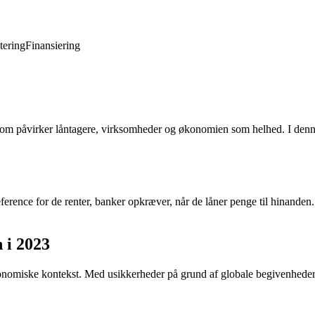
tering
Finansiering
 som påvirker låntagere, virksomheder og økonomien som helhed. I denne
ence for de renter, banker opkræver, når de låner penge til hinanden. C
 i 2023
konomiske kontekst. Med usikkerheder på grund af globale begivenheder