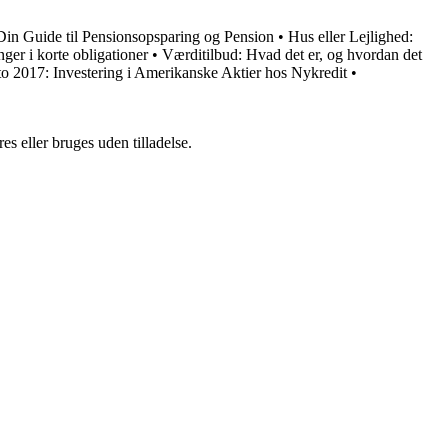
Din Guide til Pensionsopsparing og Pension
•
Hus eller Lejlighed:
nger i korte obligationer
•
Værditilbud: Hvad det er, og hvordan det
o 2017: Investering i Amerikanske Aktier hos Nykredit
•
s eller bruges uden tilladelse.