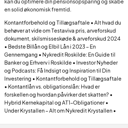
kan du optimere din pensionsopsparing og skabe
en solid økonomisk fremtid.
Kontantforbehold og Tillægsaftale
•
Alt hvad du
behøver at vide om Testaviva pris, arveforskud
dokument, skilsmisseskøde & arveforskud 2024
•
Bedste Billån og Elbil Lån i 2023 – En
Gennemgang
•
Nykredit Roskilde: En Guide til
Banker og Erhverv i Roskilde
•
Investor Nyheder
og Podcasts: Få Indsigt og Inspiration til Din
Investering
•
Kontantforbehold og Tillægsaftale
•
Kontantlån vs. obligationslån: Hvad er
forskellen og hvordan påvirker det skatten?
•
Hybrid Kernekapital og AT1-Obligationer
•
Under Krystallen – Alt om Nykredit Krystallen
•