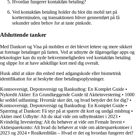
Hvordan fungerer kontaktløs betaling?
Ved kontaktløs betaling holder du blot din mobil tæt på
kortterminalen, og transaktionen bliver gennemført på få
sekunder uden behov for at taste pinkode.
Afsluttende tanker
Med Dankort og Visa på mobilen er det blevet lettere og mere sikkert
at foretage betalinger på farten. Ved at udnytte de tilgængelige apps og
teknologier kan du nyde bekvemmeligheden ved kontaktløs betaling
og slippe for at have adskillige kort med dig overalt.
Husk altid at sikre din enhed med adgangskode eller biometrisk
identifikation for at beskytte dine betalingsoplysninger.
Kontooversigt, Depotoversigt og Bankudtog: En Komplet Guide
•
Nykredit Aktier: En Grundlæggende Guide til Aktieinvestering
•
1000
kr seddel udfasning: Hvornår sker det, og hvad betyder det for dig?
•
Kontooversigt, Depotoversigt og Bankudtog: En Komplet Guide
•
Spærring af Dankort: Få styr på at spærre dit kort og undgå misbrug
•
Aktier med Udbytte: Alt du skal vide om udbytteaktier i 2023
•
Kvindelig Investering: Alt du behøver at vide om Female Invest
•
Aktiesparekonto: Alt hvad du behøver at vide om aktiesparekontoer i
2023 og 2024
•
Realkreditlån – Hvad er det og hvordan fungerer det?