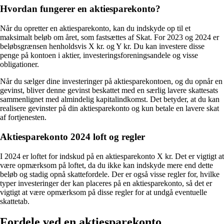
Hvordan fungerer en aktiesparekonto?
Når du opretter en aktiesparekonto, kan du indskyde op til et
maksimalt beløb om året, som fastsættes af Skat. For 2023 og 2024 er
beløbsgrænsen henholdsvis X kr. og Y kr. Du kan investere disse
penge på kontoen i aktier, investeringsforeningsandele og visse
obligationer.
Når du sælger dine investeringer på aktiesparekontoen, og du opnår en
gevinst, bliver denne gevinst beskattet med en særlig lavere skattesats
sammenlignet med almindelig kapitalindkomst. Det betyder, at du kan
realisere gevinster på din aktiesparekonto og kun betale en lavere skat
af fortjenesten.
Aktiesparekonto 2024 loft og regler
I 2024 er loftet for indskud på en aktiesparekonto X kr. Det er vigtigt at
være opmærksom på loftet, da du ikke kan indskyde mere end dette
beløb og stadig opnå skattefordele. Der er også visse regler for, hvilke
typer investeringer der kan placeres på en aktiesparekonto, så det er
vigtigt at være opmærksom på disse regler for at undgå eventuelle
skattetab.
Fordele ved en aktiesparekonto