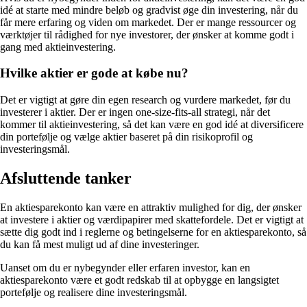
idé at starte med mindre beløb og gradvist øge din investering, når du
får mere erfaring og viden om markedet. Der er mange ressourcer og
værktøjer til rådighed for nye investorer, der ønsker at komme godt i
gang med aktieinvestering.
Hvilke aktier er gode at købe nu?
Det er vigtigt at gøre din egen research og vurdere markedet, før du
investerer i aktier. Der er ingen one-size-fits-all strategi, når det
kommer til aktieinvestering, så det kan være en god idé at diversificere
din portefølje og vælge aktier baseret på din risikoprofil og
investeringsmål.
Afsluttende tanker
En aktiesparekonto kan være en attraktiv mulighed for dig, der ønsker
at investere i aktier og værdipapirer med skattefordele. Det er vigtigt at
sætte dig godt ind i reglerne og betingelserne for en aktiesparekonto, så
du kan få mest muligt ud af dine investeringer.
Uanset om du er nybegynder eller erfaren investor, kan en
aktiesparekonto være et godt redskab til at opbygge en langsigtet
portefølje og realisere dine investeringsmål.