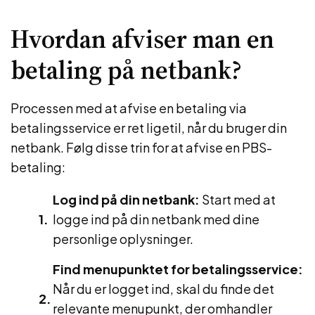
Hvordan afviser man en
betaling på netbank?
Processen med at afvise en betaling via
betalingsservice er ret ligetil, når du bruger din
netbank. Følg disse trin for at afvise en PBS-
betaling:
Log ind på din netbank:
Start med at
logge ind på din netbank med dine
personlige oplysninger.
Find menupunktet for betalingsservice:
Når du er logget ind, skal du finde det
relevante menupunkt, der omhandler