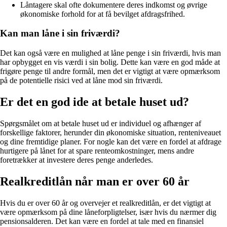
Låntagere skal ofte dokumentere deres indkomst og øvrige
økonomiske forhold for at få bevilget afdragsfrihed.
Kan man låne i sin friværdi?
Det kan også være en mulighed at låne penge i sin friværdi, hvis man
har opbygget en vis værdi i sin bolig. Dette kan være en god måde at
frigøre penge til andre formål, men det er vigtigt at være opmærksom
på de potentielle risici ved at låne mod sin friværdi.
Er det en god ide at betale huset ud?
Spørgsmålet om at betale huset ud er individuel og afhænger af
forskellige faktorer, herunder din økonomiske situation, renteniveauet
og dine fremtidige planer. For nogle kan det være en fordel at afdrage
hurtigere på lånet for at spare renteomkostninger, mens andre
foretrækker at investere deres penge anderledes.
Realkreditlån når man er over 60 år
Hvis du er over 60 år og overvejer et realkreditlån, er det vigtigt at
være opmærksom på dine låneforpligtelser, især hvis du nærmer dig
pensionsalderen. Det kan være en fordel at tale med en finansiel