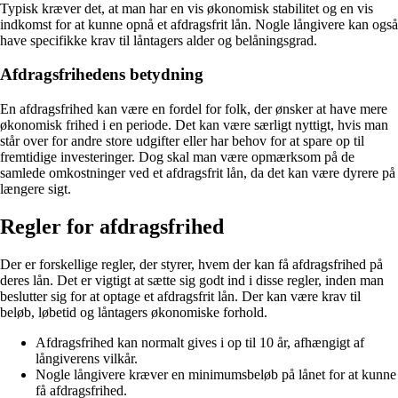
Typisk kræver det, at man har en vis økonomisk stabilitet og en vis
indkomst for at kunne opnå et afdragsfrit lån. Nogle långivere kan også
have specifikke krav til låntagers alder og belåningsgrad.
Afdragsfrihedens betydning
En afdragsfrihed kan være en fordel for folk, der ønsker at have mere
økonomisk frihed i en periode. Det kan være særligt nyttigt, hvis man
står over for andre store udgifter eller har behov for at spare op til
fremtidige investeringer. Dog skal man være opmærksom på de
samlede omkostninger ved et afdragsfrit lån, da det kan være dyrere på
længere sigt.
Regler for afdragsfrihed
Der er forskellige regler, der styrer, hvem der kan få afdragsfrihed på
deres lån. Det er vigtigt at sætte sig godt ind i disse regler, inden man
beslutter sig for at optage et afdragsfrit lån. Der kan være krav til
beløb, løbetid og låntagers økonomiske forhold.
Afdragsfrihed kan normalt gives i op til 10 år, afhængigt af
långiverens vilkår.
Nogle långivere kræver en minimumsbeløb på lånet for at kunne
få afdragsfrihed.