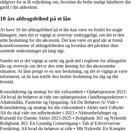
rådgiver for at få vejledning om, hvordan du bedst muligt håndterer din
gæld i din alderdom.
10 års afdragsfrihed på et lån
At have 10 års afdragsfrihed på et lån kan være en fordel for nogle
låntagere, men det er vigtigt at overveje omhyggeligt, om det er den
rette beslutning for din økonomi. Det kan være en god ide at forstå
konsekvenserne af afdragsfriheden og hvordan det påvirker dine
samlede omkostninger på lang sigt.
Samlet set er det vigtigt at sætte sig godt ind i reglerne for afdragsfrie
lån og overveje om det er den rette løsning for din økonomiske
situation. At låne penge er en stor beslutning, og det er vigtigt at være
informeret, så du kan træffe den bedste beslutning for dig og din
fremtid.
Konsolidering og strategi for din virksomhed
•
Ophørspension 2023:
Alt hvad du behøver at vide om ophørspension i landbrugssektoren
•
Aftaleindlån, Fastrente og Opsparing: Alt Du Behøver At Vide
•
Konsolidering og strategi for din virksomhed
•
Aktier med Udbytte:
Alt du skal vide om udbytteaktier i 2023
•
Aktieanbefalinger og
Kursmål for Danske Aktier 2023-2025
•
Boligbank 365 og Nykredit
Boligbank 365: En Grundig Gennemgang
•
Tab af Erhvervsevne
Forsikring: Alt hvad du behøver at vide
•
Mit Nykredit: En Komplet